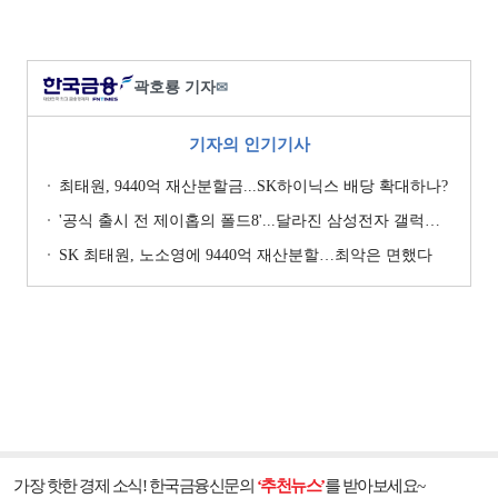
곽호룡 기자
✉
기자의 인기기사
최태원, 9440억 재산분할금...SK하이닉스 배당 확대하나?
'공식 출시 전 제이홉의 폴드8'...달라진 삼성전자 갤럭시 마케팅?
SK 최태원, 노소영에 9440억 재산분할…최악은 면했다
가장 핫한 경제 소식! 한국금융신문의
‘추천뉴스’
를 받아보세요~