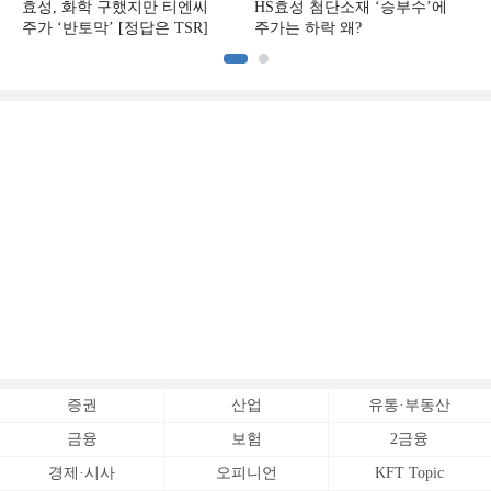
효성, 화학 구했지만 티엔씨
HS효성 첨단소재 ‘승부수’에
주가 ‘반토막’ [정답은 TSR]
주가는 하락 왜?
증권
산업
유통·부동산
금융
보험
2금융
경제·시사
오피니언
KFT Topic