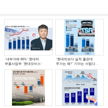
‘내부거래 88%ʼ 현대차
‘현대차보다 실적 좋은데
부품사업부 ‘현대모비스ʼ
주가는 왜?ʼ 기아는 서럽다
[정답은 TSR]