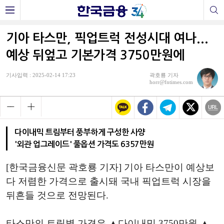
기아 타스만, 픽업트럭 전성시대 여나...
예상 뒤엎고 기본가격 3750만원에
기사입력 : 2025-02-14 17:23
곽호룡 기자
horr@fntimes.com
다이내믹 트림부터 풍부하게 구성한 사양
'외관 업그레이드' 풀옵션 가격도 6357만원
[한국금융신문 곽호룡 기자] 기아 타스만이 예상보
다 저렴한 가격으로 출시돼 국내 픽업트럭 시장을
뒤흔들 것으로 전망된다.
타스만의 트림별 가격은 ▲다이내믹 3750만원 ▲