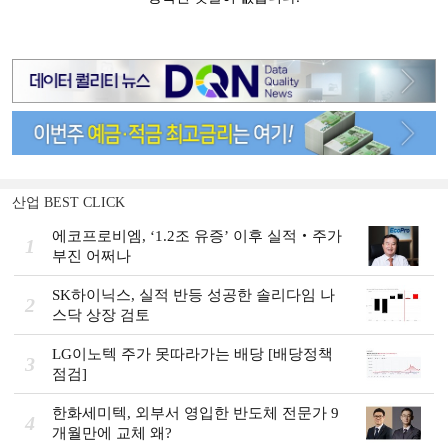
산업 BEST CLICK
에코프로비엠, ‘1.2조 유증’ 이후 실적‧주가
1
부진 어쩌나
SK하이닉스, 실적 반등 성공한 솔리다임 나
2
스닥 상장 검토
LG이노텍 주가 못따라가는 배당 [배당정책
3
점검]
한화세미텍, 외부서 영입한 반도체 전문가 9
4
개월만에 교체 왜?