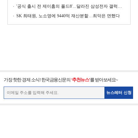
'공식 출시 전 제이홉의 폴드8'...달라진 삼성전자 갤럭시 마케팅?
SK 최태원, 노소영에 9440억 재산분할…최악은 면했다
가장 핫한 경제 소식! 한국금융신문의
‘추천뉴스’
를 받아보세요~
뉴스레터 신청