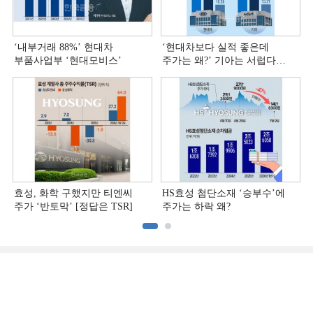
‘내부거래 88%ʼ 현대차
‘현대차보다 실적 좋은데
부품사업부 ‘현대모비스ʼ
주가는 왜?ʼ 기아는 서럽다
[정답은 TSR]
효성, 화학 구했지만 티엔씨
HS효성 첨단소재 ‘승부수’에
주가 ‘반토막’ [정답은 TSR]
주가는 하락 왜?