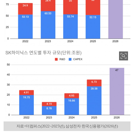
자료=더컴퍼스(2022~2025년), 삼성전자·한국신용평가(2026년)