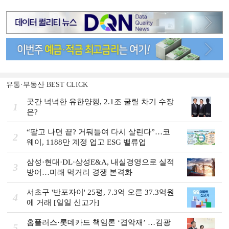
유통·부동산 BEST CLICK
곳간 넉넉한 유한양행, 2.1조 굴릴 차기 수장
1
은?
“팔고 나면 끝? 거둬들여 다시 살린다”…코
2
웨이, 1188만 계정 업고 ESG 밸류업
삼성·현대·DL·삼성E&A, 내실경영으로 실적
3
방어…미래 먹거리 경쟁 본격화
서초구 '반포자이' 25평, 7.3억 오른 37.3억원
4
에 거래 [일일 신고가]
홈플러스·롯데카드 책임론 ‘겹악재’ …김광
5