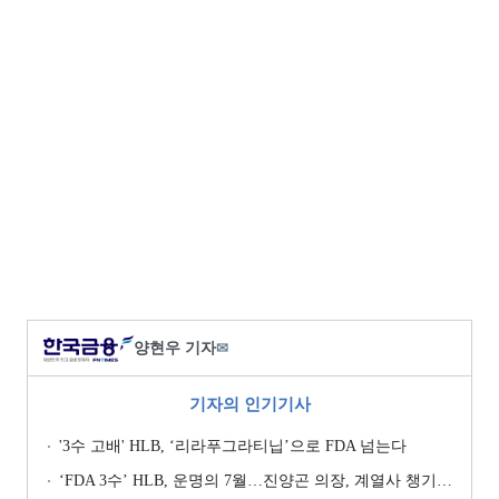
양현우 기자
✉
기자의 인기기사
'3수 고배' HLB, ‘리라푸그라티닙’으로 FDA 넘는다
‘FDA 3수’ HLB, 운명의 7월…진양곤 의장, 계열사 챙기며 ‘투트랙’ 행보