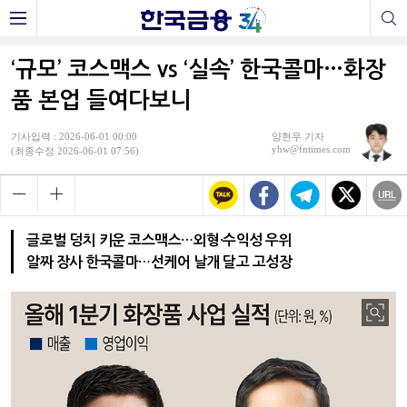
‘규모’ 코스맥스 vs ‘실속’ 한국콜마…화장
품 본업 들여다보니
기사입력 : 2026-06-01 00:00
양현우 기자
yhw@fntimes.com
(최종수정 2026-06-01 07:56)
글로벌 덩치 키운 코스맥스…외형·수익성 우위
알짜 장사 한국콜마…선케어 날개 달고 고성장