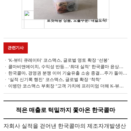
관련기사
'K-뷰티 큐레이터' 코스맥스, 글로벌 영토 확장 ‘선봉’
콜마비앤에이치, 수익성 반등…‘최대 실적’ 한국콜마 윤상현, 리더십 증명 ‘순항’
한국콜마, 경영권 분쟁 이어 기술유출 소송 종결…주가 돌아설까
‘실적 신기록 행진’ 코스맥스, 글로벌 확장 ‘착착’
이병만 코스맥스 부회장 "고객 가치에 프리미엄 더해 K-뷰티 고급화 선도"[2026 신년사]
적은 매출로 턱밑까지 쫓아온 한국콜마
자회사 실적을 걷어낸 한국콜마의 제조자개발생산