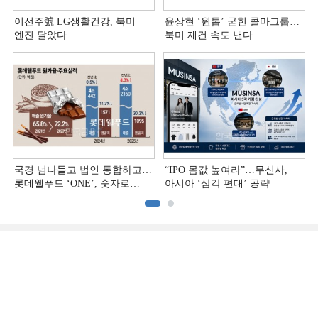
이선주號 LG생활건강, 북미
윤상현 ‘원톱ʼ 굳힌 콜마그룹…
엔진 달았다
북미 재건 속도 낸다
국경 넘나들고 법인 통합하고…
“IPO 몸값 높여라”…무신사,
롯데웰푸드 ‘ONE’, 숫자로
아시아 ‘삼각 편대’ 공략
증명하다