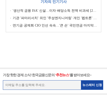
기자의 인기기사
'생산적 금융 ISA' 신설…이자·배당소득 전액 비과세 [2026 세제개편안]
기관 '파마리서치'·외인 '주성엔지니어링'·개인 '펩트론' 1위 [주간 코스닥 순매수- 2026년 7월27일~7월31일]
연기금·공제회 CIO 인선 속속…'큰 손' 국민연금 마지막 타자
가장 핫한 경제 소식! 한국금융신문의
‘추천뉴스’
를 받아보세요~
뉴스레터 신청