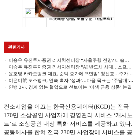
관련기사
이승우 유진투자증권 리서치센터장 “자율주행 전망? 테슬라 ‘로보택시’ 출시돼봐야”[2024 한국금융투자포럼]
이승우 유진투자증권 리서치센터장 "AI 반도체 시대…소프트웨어 아우르는 시스템 솔루션 전략 중요" [2024 한국금융투자포럼]
윤호영 카카오뱅크 대표, 순익 증가에 ‘5연임’ 청신호…주가는 걸림돌 [진단! 인뱅3사 CEO]
이은미號 토스뱅크, 연속 흑자 ‘성과’…다음 목표는 ‘주담대’ [진단! 인뱅3사 CEO]
인뱅 3사, 경계 없는 협업으로 선보이는 ‘이색 금융 상품’ 눈길
컨소시엄을 이끄는 한국신용데이터(KCD)는 전국
170만 소상공인 사업자에 경영관리 서비스 ‘캐시노
트’로 소상공인 대상 특화 서비스를 제공하고 있다.
공동체사를 합쳐 전국 230만 사업장에 서비스를 공