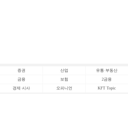
증권
산업
유통·부동산
금융
보험
2금융
경제·시사
오피니언
KFT Topic
전체서비스
Copyrightⓒ
한국금융신문 All Rights Reserved.