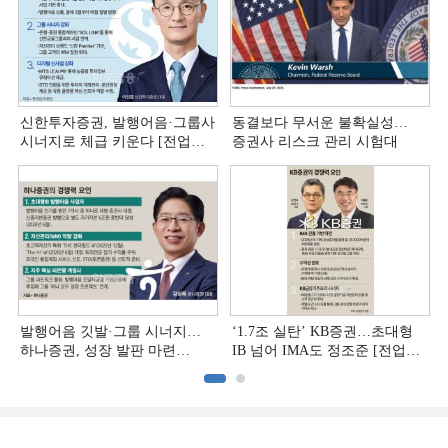
신한투자증권, 발행어음·그룹사
동결보다 무서운 불확실성…
시너지로 체급 키운다 [전업계
증권사 리스크 관리 시험대
추격하는 은행계 증권사 (4)]
발행어음 깃발·그룹 시너지…
‘1.7조 실탄’ KB증권…초대형
하나증권, 성장 발판 마련
IB 넘어 IMA도 정조준 [전업계
[전업계 추격하는 은행계
추격하는 은행계 증권사 (2)]
증권사 (3)]