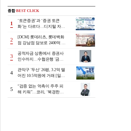
종합
BEST CLICK
‘토큰증권’과 ‘증권 토큰
1
화’는 다르다…디지털 자본
시장 다음 단계는
[DCM] 롯데리츠, 롯데백화
2
점 강남점 담보로 2400억 조
달…단기채 차환
공적자금 상환에서 증권사
3
인수까지…수협은행 '금융
그룹화' 25년 여정 [수협은
관악구 '두산' 26평, 3.2억 떨
행 금융그룹의 꿈①]
4
어진 10.5억원에 거래 [일일
하락가]
“검증 없는 억측이 주주 피
5
해 키워”…코리, ‘북경한미
미수채권 논란’ 정면 반박