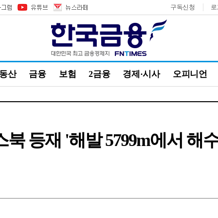
구독신청
로
부동산
금융
보험
2금융
경제·시사
오피니언
북 등재 '해발 5799m에서 해