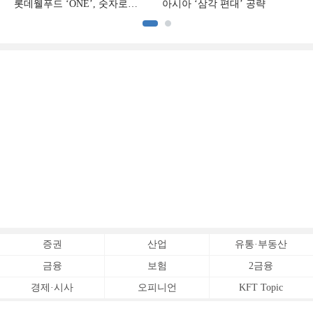
롯데웰푸드 ‘ONE’, 숫자로
아시아 ‘삼각 편대’ 공략
증명하다
증권
산업
유통·부동산
금융
보험
2금융
경제·시사
오피니언
KFT Topic