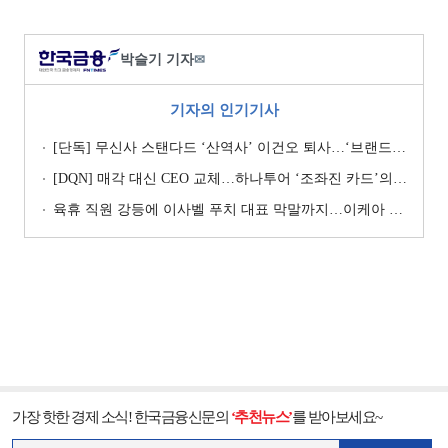
박슬기 기자
✉
기자의 인기기사
[단독] 무신사 스탠다드 ‘산역사’ 이건오 퇴사…‘브랜드 정체성’ 전환점 맞나
[DQN] 매각 대신 CEO 교체…하나투어 ‘조좌진 카드’의 속내 [Z-스코어 기업가치 바로보기]
육휴 직원 강등에 이사벨 푸치 대표 막말까지…이케아 코리아“사실과 달라”
가장 핫한 경제 소식! 한국금융신문의
‘추천뉴스’
를 받아보세요~