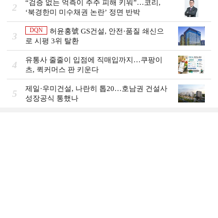
“검증 없는 억측이 주주 피해 키워”…코리,
2
‘북경한미 미수채권 논란’ 정면 반박
DQN
허윤홍號 GS건설, 안전·품질 쇄신으
3
로 시평 3위 탈환
유통사 줄줄이 입점에 직매입까지…쿠팡이
4
츠, 퀵커머스 판 키운다
제일·우미건설, 나란히 톱20…호남권 건설사
5
성장공식 통했나