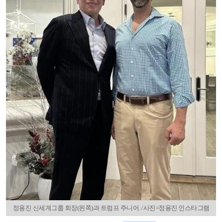
정용진 신세계그룹 회장(왼쪽)과 트럼프 주니어. /사진=정용진 인스타그램