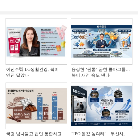
이선주號 LG생활건강, 북미
윤상현 ‘원톱ʼ 굳힌 콜마그룹…
엔진 달았다
북미 재건 속도 낸다
국경 넘나들고 법인 통합하고…
“IPO 몸값 높여라”…무신사,