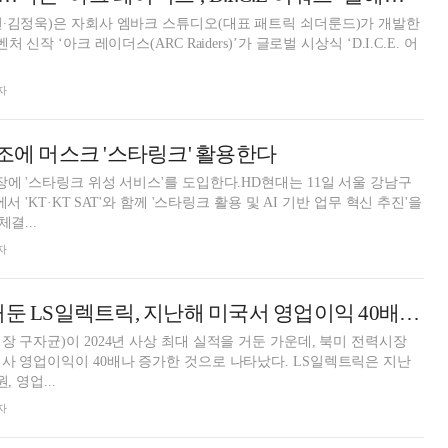
∙김정욱)은 자회사 엠바크 스튜디오(대표 패트릭 쇠더룬드)가 개발한
 신작 ‘아크 레이더스(ARC Raiders)’가 글로벌 시상식 ‘D.I.C.E. 어
자
건조에 머스크 '스타링크' 활용한다
장에 '스타링크 위성 서비스'를 도입한다.HD현대는 11일 서울 강남구
에서 'KT·KT SAT'와 함께 '스타링크 활용 및 AI 기반 업무 혁신 추진'을
결...
자
사상 최대 실적 거둔 LS일렉트릭, 지난해 미국서 영업이익 40배 증가
장 구자균)이 2024년 사상 최대 실적을 거둔 가운데, 북미 전력시장
사 영업이익이 40배나 증가한 것으로 나타났다. LS일렉트릭은 지난
, 영업...
자