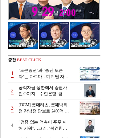
종합
BEST CLICK
‘토큰증권’과 ‘증권 토큰
1
화’는 다르다…디지털 자본
시장 다음 단계는
공적자금 상환에서 증권사
2
인수까지…수협은행 '금융
그룹화' 25년 여정 [수협은
[DCM] 롯데리츠, 롯데백화
행 금융그룹의 꿈①]
3
점 강남점 담보로 2400억 조
달…단기채 차환
“검증 없는 억측이 주주 피
4
해 키워”…코리, ‘북경한미
미수채권 논란’ 정면 반박