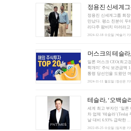
정용진 신세계그룹 회장
만났다. 평소 친분이 두
리다주 팜비치 마러라고 리
2024-12-18 수요일 | 박슬기 기
일론 머스크 CEO(최고
학개미' 주식 보관금액 
통령 당선인을 도왔던 머스
2024-11-11 월요일 | 정선은 기
세계 최고 부자인 ‘일론 머
차 업체 ‘테슬라’(Tesl
날 대비 6.93% 급락한 ...
2022-05-25 수요일 | 임지윤 기