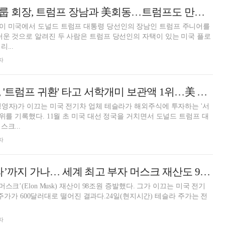
정용진 신세계그룹 회장, 트럼프 장남과 美회동…트럼프도 만날까
이 미국에서 도널드 트럼프 대통령 당선인의 장남인 트럼프 주니어를
터운 것으로 알려진 두 사람은 트럼프 당선인의 자택이 있는 미국 플로
...
자
머스크의 테슬라, '트럼프 귀환' 타고 서학개미 보관액 1위…美 주식 보관액 1000억 달러 시대 진입 [서학개미 쇼핑리스트]
경영자)가 이끄는 미국 전기차 업체 테슬라가 해외주식에 투자하는 '서
1위를 기록했다. 11월 초 미국 대선 정국을 거치면서 도널드 트럼프 대
크...
자
테슬라, ‘오백슬라’까지 가나… 세계 최고 부자 머스크 재산도 98조 증발
스크’(Elon Musk) 재산이 98조원 증발했다. 그가 이끄는 미국 전기
a) 주가가 600달러대로 떨어진 결과다.24일(현지시간) 테슬라 주가는 전
자