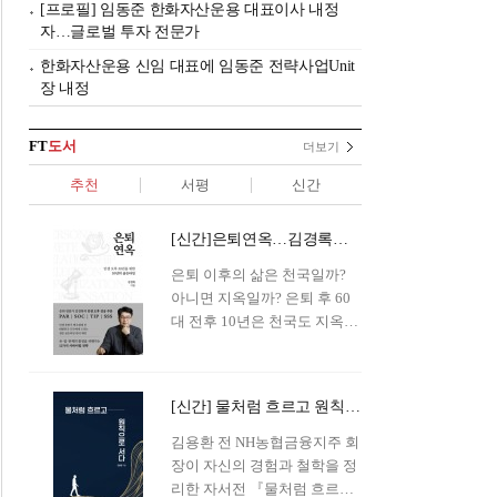
[프로필] 임동준 한화자산운용 대표이사 내정
자…글로벌 투자 전문가
한화자산운용 신임 대표에 임동준 전략사업Unit
장 내정
FT
도서
더보기
추천
서평
신간
[신간]은퇴연옥…김경록의 은퇴 후 삶의 나침반
은퇴 이후의 삶은 천국일까?
아니면 지옥일까? 은퇴 후 60
대 전후 10년은 천국도 지옥도
아닌 '연옥'이라 개념이 등장해
화제를 모으고 있다.투자 전문
가이자 은퇴연구소장으로서의
[신간] 물처럼 흐르고 원칙으로 서다…김용환의 통찰을 담다
은퇴 설계를 가이드해 온 김경
록 옵투스자산운용의 고문이
김용환 전 NH농협금융지주 회
신간 『은퇴연옥』을 내놓았
장이 자신의 경험과 철학을 정
다.단테는 지옥을 '모든 희망을
리한 자서전 『물처럼 흐르고