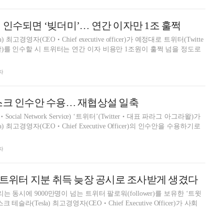
 인수되면 ‘빚더미’… 연간 이자만 1조 훌쩍
최고경영자(CEO‧Chief executive officer)가 예정대로 트위터(Twitte
)를 인수할 시 트위터는 연간 이자 비용만 1조원이 훌쩍 넘을 정도로
자
스크 인수안 수용… 재협상설 일축
ial Network Service) ‘트위터’(Twitter‧대표 파라그 아그라왈)가
) 최고경영자(CEO‧Chief Executive Officer)의 인수안을 수용하기로
자
, 트위터 지분 취득 늦장 공시로 조사받게 생겼다
 동시에 9000만명이 넘는 트위터 팔로워(follower)를 보유한 ‘트윗
테슬라(Tesla) 최고경영자(CEO‧Chief Executive Officer)가 사회