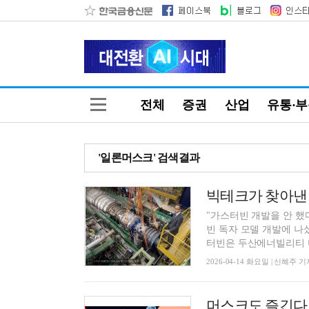
전체
증권
산업
유통·
'일론머스크' 검색결과
"가스터빈 개발을 안 했
빈 독자 모델 개발에 나
터빈은 두산에너빌리티 미
2026-04-14 화요일 | 신혜주 기