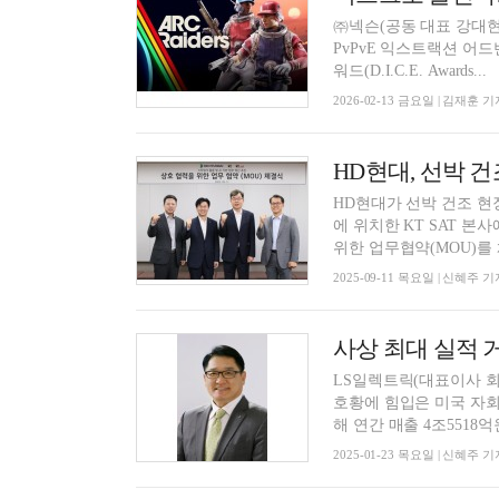
㈜넥슨(공동 대표 강대현
PvPvE 익스트랙션 어드벤처
워드(D.I.C.E. Awards...
2026-02-13 금요일 | 김재훈 기
HD현대, 선박 
HD현대가 선박 건조 현
에 위치한 KT SAT 본사
위한 업무협약(MOU)를 체
2025-09-11 목요일 | 신혜주 기
LS일렉트릭(대표이사 회
호황에 힘입은 미국 자회
해 연간 매출 4조5518억원
2025-01-23 목요일 | 신혜주 기