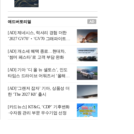
버려야 하는 곳'이라 묘사했다.
원칙으로 서다』를 펴냈다.정
오늘날 많은 이가 은퇴를 지옥
통 관료 출신으로 한국 금융의
이라 부르며 절망하지만, 김경
주요 변곡점마다 중요한 역할
애드버토리얼
록 고문은 새로운 시각을 제시
을 하고 금융 경영인으로서 큰
한다. 은퇴 후 60대를 전후한 1
족적을 남긴 김 전 회장이 후배
[AD] 제네시스, 럭셔리 경험 더한
0년의 과도기는 지옥이 아니라
세대에게 전하는 삶의 조언을
‘2027 GV70’‧‘GV70 그래파이트’
정화와 성장의 공간인 ‘은퇴연
담은 인생 노트다.『물처럼 흐
출시
옥(Purgatory)’이라는 것이다.
르고 원칙으로 서다』는 단순
[AD] 개소세 혜택 종료…현대차,
연옥은 고통스럽지만 끝이 있
한 자서전을 넘어, 실패를 두려
‘썸머 페스타’로 고객 부담 완화
으며, 준비를 통해 천국으로 나
워하지 않는 용기와 자신에 대
아갈 수 있는 희망의 장소라고
한 믿음이 어떻게 삶을 풍요롭
[AD] 기아 ‘디 올 뉴 셀토스’, 인도
말한
게 만드는지를 보여주는 지혜
타임스 드라이브 어워즈서 ‘올해의
의 보고로 평가된다.김용환 전
SUV’ 선정
회장은 “인생의 목표가 크더라
[AD]‘그랜저 잡자’ 기아, 상품성 더
도 조급해하지 말고 작은 것부
한 ‘The 2027 K8’ 출시
터 하나 하나 성취해 나가
라”고 조언한다. 뼈아픈 실패
[카드뉴스] KT&G, ‘CDP’ 기후변화
조차 성공의 뼈대가 된다는 긍
·수자원 관리 부문 우수기업 선정
정적인 마음으로