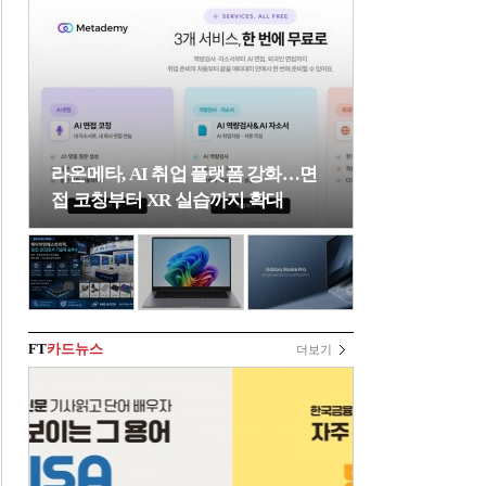
라온메타, AI 취업 플랫폼 강화…면
접 코칭부터 XR 실습까지 확대
FT
카드뉴스
더보기