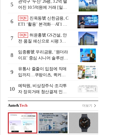
관악구 '두산' 26평, 3.2억 떨
5
어진 10.5억원에 거래 [일일
하락가]
진옥동號 신한금융, C
DQN
6
ET1 ‘활용’ 본격화···AT1 늘
린 이유는 [Capital Quality Re
허윤홍號 GS건설, 안
DQN
view]
7
전·품질 쇄신으로 시평 3위
탈환
임종룡號 우리금융, ‘원더라
8
이프’ 중심 시니어 솔루션
확대…계열사 시너지 '관건'
유통사 줄줄이 입점에 직매
[금융 시니어 비즈니스 돋보
9
입까지…쿠팡이츠, 퀵커머
기]
스 판 키운다
예탁원, 비상장주식·조각투
10
자 장외거래 청산결제 인프
라 구축 착수
Auto&
Tech
더보기