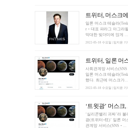
트위터, 머스크에
일론 머스크 테슬라(Tesla) 
r‧대표 파라그 아그라왈
막대한 빚더미에 앉게 ...
2022-05-18 수요일 | 임지윤 기
트위터, 일론 머
사회관계망 서비스(SNS‧Soc
일론 머스크 테슬라(Tesla
했다. 최근에 머스크가...
2022-05-18 수요일 | 임지윤 기
‘트윗광’ 머스크
‘실리콘밸리 괴짜’라 불리는
광(트위터+狂)’ 일론 머스크 
관계망 서비스(SNS‧...