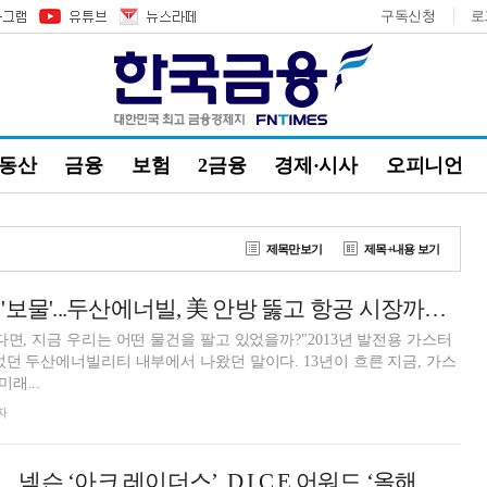
구독신청
로
부동산
금융
보험
2금융
경제·시사
오피니언
제목만보기
제목+내용 보기
빅테크가 찾아낸 '보물'...두산에너빌, 美 안방 뚫고 항공 시장까지 질주
다면, 지금 우리는 어떤 물건을 팔고 있었을까?"2013년 발전용 가스터
섰던 두산에너빌리티 내부에서 나왔던 말이다. 13년이 흐른 지금, 가스
래...
자
머스크도 즐긴다…넥슨 ‘아크 레이더스’, D.I.C.E 어워드 ‘올해의 온라인 게임’ 수상