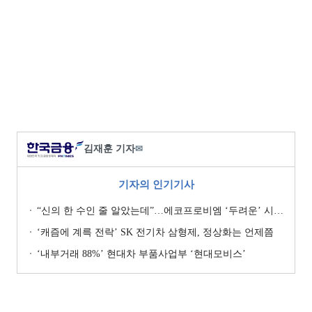
김재훈 기자
✉
기자의 인기기사
“신의 한 수인 줄 알았는데”…에코프로비엠 ‘두려운’ 시나리오
‘캐즘에 계륵 전락’ SK 전기차 삼형제, 정상화는 언제쯤
‘내부거래 88%ʼ 현대차 부품사업부 ‘현대모비스ʼ