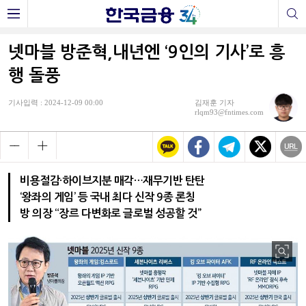
넷마블 방준혁,내년엔 ‘9인의 기사’로 흥
행 돌풍
기사입력 : 2024-12-09 00:00
김재훈 기자
rlqm93@fntimes.com
비용절감·하이브지분 매각…재무기반 탄탄
‘왕좌의 게임’ 등 국내 최다 신작 9종 론칭
방 의장 “장르 다변화로 글로벌 성공할 것”