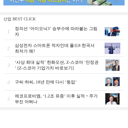
산업 BEST CLICK
정의선 ‘아이오닉3ʼ 승부수에 따라붙는 그림
1
자
삼성전자 스마트폰 적자인데 폴드8 한국서
2
최저가 왜?
‘사상 최대 실적ʼ 한화오션, Z-스코어 ‘안정권
3
ʼ [Z-스코어 기업가치 바로보기]
4
구씨·허씨, 18년 만에 다시 ‘동업’
에코프로비엠, ‘1.2조 유증’ 이후 실적‧주가
5
부진 어쩌나