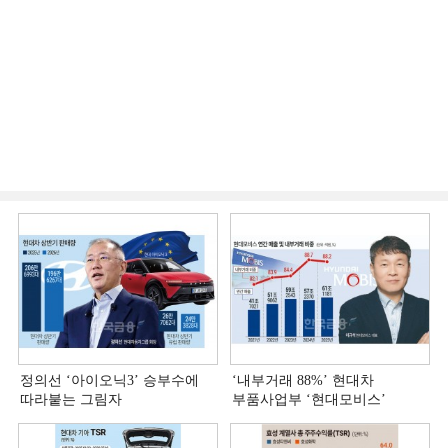
정의선 ‘아이오닉3ʼ 승부수에
‘내부거래 88%ʼ 현대차
따라붙는 그림자
부품사업부 ‘현대모비스ʼ