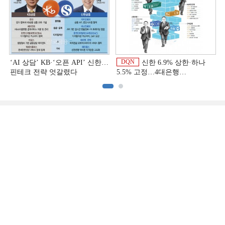
DQN
‘AI 상담’ KB·‘오픈 API’ 신한…
신한 6.9% 상한·하나
핀테크 전략 엇갈렸다
5.5% 고정…4대은행
중금리대출 승부수