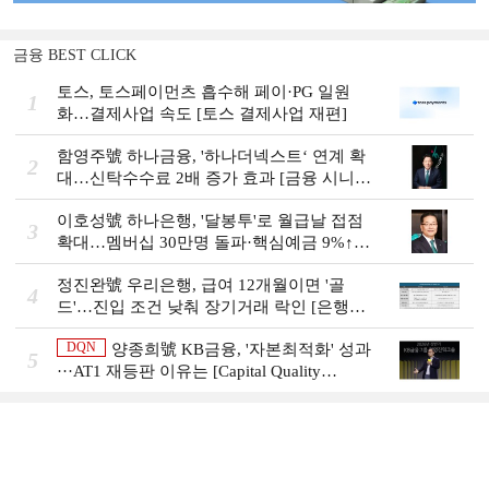
금융 BEST CLICK
토스, 토스페이먼츠 흡수해 페이·PG 일원
1
화…결제사업 속도 [토스 결제사업 재편]
함영주號 하나금융, '하나더넥스트‘ 연계 확
2
대…신탁수수료 2배 증가 효과 [금융 시니어
비즈니스 돋보기]
이호성號 하나은행, '달봉투'로 월급날 접점
3
확대…멤버십 30만명 돌파·핵심예금 9%↑
[은행권 머니무브 대응 전략]
정진완號 우리은행, 급여 12개월이면 '골
4
드'…진입 조건 낮춰 장기거래 락인 [은행권
머니무브 대응 전략]
DQN
양종희號 KB금융, '자본최적화' 성과
5
···AT1 재등판 이유는 [Capital Quality
Review]]