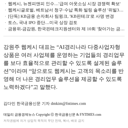
웹케시, 뉴젠피앤피 인수…'급여 아웃소싱 시장 경쟁력 확보'
웹케시글로벌, 베트남서 청구·수납 특화 빌링 솔루션 '위빌365' 출시
[단독] KB금융 손자회사 팀윙크, 'KB핀테크'로 사명 변경
토스, 국내 IPO 중단…미국 상장 검토
금융위-금감원, 한국핀테크지원센터와 제 10회 '찾아가는 금융규제 샌드박스' 간담회 개최
강원주 웹케시 대표는 “AI경리나라 다중사업자형
상품은 여러 사업체를 운영하는 기업들의 경리업무
를 보다 효율적으로 관리할 수 있도록 설계된 솔루
션”이라며 “앞으로도 웹케시는 고객의 목소리를 반
영해 더 나은 경리업무 솔루션을 제공할 수 있도록
노력하겠다”고 말했다.
김다민 한국금융신문 기자 dmkim@fntimes.com
데일리 금융경제뉴스 Copyright ⓒ 한국금융신문 & FNTIMES.com
저작권법에 의거 상업적 목적의 무단 전재, 복사, 배포 금지