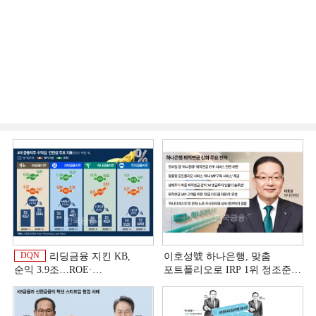
DQN
리딩금융 지킨 KB,
이호성號 하나은행, 맞춤
순익 3.9조…ROE·
포트폴리오로 IRP 1위 정조준
비용효율성까지 선두 [2026
[은행권 연금 방어전]
상반기 금융 리그테이블]