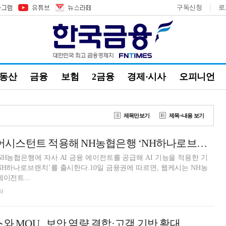
구독신청
로
부동산
금융
보험
2금융
경제·시사
오피니언
제목만보기
제목+내용 보기
웹케시, AI 자금 어시스턴트 적용해 NH농협은행 ‘NH하나로브랜치’ 리뉴얼 [금융권 AI 행보]
NH농협은행에 자사 AI 금융 에이전트를 공급해 AI 기능을 적용한 기
NH하나로브랜치’를 출시한다.10일 금융권에 따르면, 웹케시는 NH농
에이전트...
자
와 MOU...보안 역량 결합·고객 기반 확대