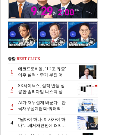
종합
BEST CLICK
에코프로비엠, ‘1.2조 유증’
1
이후 실적‧주가 부진 어쩌
나
SK하이닉스, 실적 반등 성
2
공한 솔리다임 나스닥 상장
검토
AI가 재무설계 바꾼다…한
3
국재무설계협회·쿼터백 '베
러웰스'로 생태계 구축
"남아야 하나, 이사가야 하
4
나"…세제개편안에 ISA 투
자자 셈법 복잡