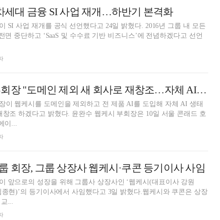
 차세대 금융 SI 사업 재개…하반기 본격화
SI 사업 재개를 공식 선언했다고 24일 밝혔다. 2016년 그룹 내 모든
 전면 중단하고 ‘SaaS 및 수수료 기반 비즈니스’에 전념하겠다고 선언
자
윤완수 웹케시 부회장 "도메인 제외 새 회사로 재창조…자체 AI 생태계 구축"
이 웹케시를 도메인을 제외하고 전 제품 AI를 도입해 자체 AI 생태
재창조 하겠다고 밝혔다. 윤완수 웹케시 부회장은 10일 서울 콘래드 호
이...
자
 회장, 그룹 상장사 웹케시·쿠콘 등기이사 사임
이 앞으로의 성장을 위해 그룹사 상장사인 ‘웹케시(대표이사 강원
 김종현)’의 등기이사에서 사임했다고 3일 밝혔다.웹케시와 쿠콘은 상장
...
자