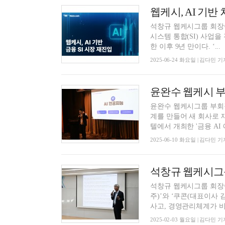
웹케시, AI 기반
석창규 웹케시그룹 회장이 
시스템 통합(SI) 사업을
한 이후 9년 만이다. ‘...
2025-06-24 화요일 | 김다민 기
윤완수 웹케시그룹 부회장
계를 만들어 새 회사로 
텔에서 개최한 '금융 AI 에
2025-06-10 화요일 | 김다민 기
석창규 웹케시그룹
석창규 웹케시그룹 회장
주)’와 ‘쿠콘(대표이사
사고, 경영관리체계가 비교
2025-02-03 월요일 | 김다민 기