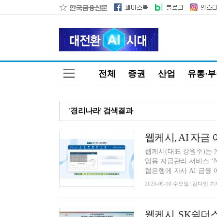
전체
증권
산업
유통·
'경리나라' 검색결과
웹케시(대표 강원주)는 
업용 자금관리 서비스 ‘
협은행에 자사 AI 금융 
2025-09-10 수요일 | 김다민 기
웹케시, SK쉴더스