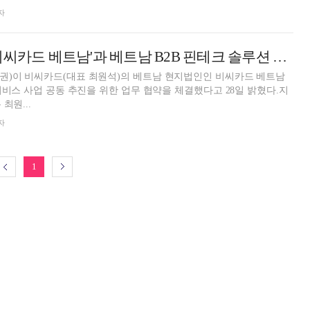
자
웹케시글로벌, '비씨카드 베트남'과 베트남 B2B 핀테크 솔루션 사업 맞손 [금융 협약]
권)이 비씨카드(대표 최원석)의 베트남 현지법인인 비씨카드 베트남
 서비스 사업 공동 추진을 위한 업무 협약을 체결했다고 28일 밝혔다.지
최원...
자
1