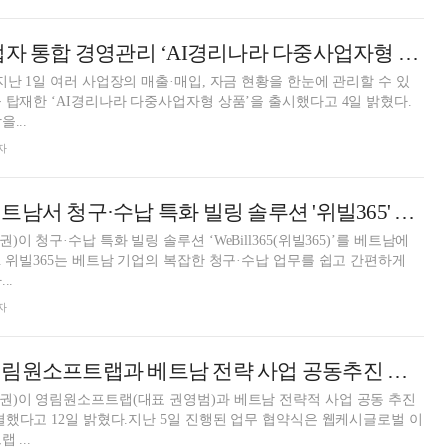
웹케시, 다수 사업자 통합 경영관리 ‘AI경리나라 다중사업자형 상품’ 출시
지난 1일 여러 사업장의 매출·매입, 자금 현황을 한눈에 관리할 수 있
 탑재한 ‘AI경리나라 다중사업자형 상품’을 출시했다고 4일 밝혔다.
...
자
웹케시글로벌, 베트남서 청구·수납 특화 빌링 솔루션 '위빌365' 출시
이 청구·수납 특화 빌링 솔루션 ‘WeBill365(위빌365)’를 베트남에
. 위빌365는 베트남 기업의 복잡한 청구·수납 업무를 쉽고 간편하게
..
자
웹케시글로벌, 영림원소프트랩과 베트남 전략 사업 공동추진 맞손 [금융 협약]
권)이 영림원소프트랩(대표 권영범)과 베트남 전략적 사업 공동 추진
결했다고 12일 밝혔다.지난 5일 진행된 업무 협약식은 웹케시글로벌 이
 ...