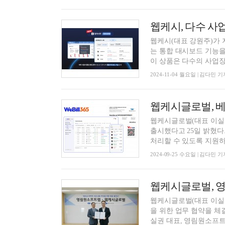
웹케시(대표 강원주)가 
는 통합 대시보드 기능을
이 상품은 다수의 사업장을
2024-11-04 월요일 | 김다민 기
웹케시글로벌(대표 이실권)
출시했다고 25일 밝혔다
처리할 수 있도록 지원하.
2024-09-25 수요일 | 김다민 기
웹케시글로벌(대표 이실
을 위한 업무 협약을 체
실권 대표, 영림원소프트랩