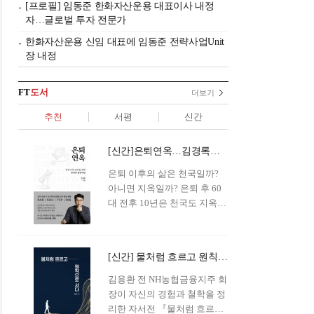
[프로필] 임동준 한화자산운용 대표이사 내정
자…글로벌 투자 전문가
한화자산운용 신임 대표에 임동준 전략사업Unit
장 내정
FT
도서
더보기
추천
서평
신간
[신간]은퇴연옥…김경록의 은퇴 후 삶의 나침반
은퇴 이후의 삶은 천국일까?
아니면 지옥일까? 은퇴 후 60
대 전후 10년은 천국도 지옥도
아닌 '연옥'이라 개념이 등장해
화제를 모으고 있다.투자 전문
가이자 은퇴연구소장으로서의
[신간] 물처럼 흐르고 원칙으로 서다…김용환의 통찰을 담다
은퇴 설계를 가이드해 온 김경
록 옵투스자산운용의 고문이
김용환 전 NH농협금융지주 회
신간 『은퇴연옥』을 내놓았
장이 자신의 경험과 철학을 정
다.단테는 지옥을 '모든 희망을
리한 자서전 『물처럼 흐르고