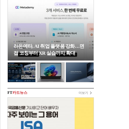
라온메타, AI 취업 플랫폼 강화…면
접 코칭부터 XR 실습까지 확대
FT
카드뉴스
더보기