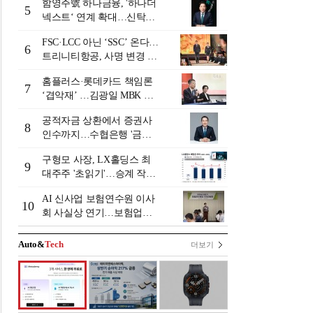
함영주號 하나금융, '하나더
5
넥스트‘ 연계 확대…신탁수
수료 2배 증가 효과 [금융 시
FSC·LCC 아닌 ‘SSC’ 온다…
니어 비즈니스 돋보기]
6
트리니티항공, 사명 변경 넘
어 사업모델 전환 선언
홈플러스·롯데카드 책임론
7
‘겹악재’ …김광일 MBK 부
회장 부담 커지나
공적자금 상환에서 증권사
8
인수까지…수협은행 '금융
그룹화' 25년 여정 [수협은
구형모 사장, LX홀딩스 최
행 금융그룹의 꿈①]
9
대주주 '초읽기'…승계 작업
막바지?
AI 신사업 보험연수원 이사
10
회 사실상 연기…보험업계
"사업 타당성 검증 부족"
[보험연수원 AI사업 논란]
Auto&
Tech
더보기