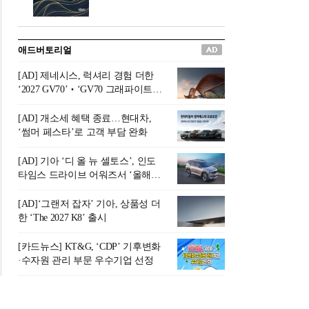
버려야 하는 곳'이라 묘사했다.
원칙으로 서다』를 펴냈다.정
오늘날 많은 이가 은퇴를 지옥
통 관료 출신으로 한국 금융의
이라 부르며 절망하지만, 김경
주요 변곡점마다 중요한 역할
애드버토리얼
록 고문은 새로운 시각을 제시
을 하고 금융 경영인으로서 큰
한다. 은퇴 후 60대를 전후한 1
족적을 남긴 김 전 회장이 후배
[AD] 제네시스, 럭셔리 경험 더한
0년의 과도기는 지옥이 아니라
세대에게 전하는 삶의 조언을
‘2027 GV70’‧‘GV70 그래파이트’
정화와 성장의 공간인 ‘은퇴연
담은 인생 노트다.『물처럼 흐
출시
옥(Purgatory)’이라는 것이다.
르고 원칙으로 서다』는 단순
[AD] 개소세 혜택 종료…현대차,
연옥은 고통스럽지만 끝이 있
한 자서전을 넘어, 실패를 두려
‘썸머 페스타’로 고객 부담 완화
으며, 준비를 통해 천국으로 나
워하지 않는 용기와 자신에 대
아갈 수 있는 희망의 장소라고
한 믿음이 어떻게 삶을 풍요롭
[AD] 기아 ‘디 올 뉴 셀토스’, 인도
말한
게 만드는지를 보여주는 지혜
타임스 드라이브 어워즈서 ‘올해의
의 보고로 평가된다.김용환 전
SUV’ 선정
회장은 “인생의 목표가 크더라
[AD]‘그랜저 잡자’ 기아, 상품성 더
도 조급해하지 말고 작은 것부
한 ‘The 2027 K8’ 출시
터 하나 하나 성취해 나가
라”고 조언한다. 뼈아픈 실패
[카드뉴스] KT&G, ‘CDP’ 기후변화
조차 성공의 뼈대가 된다는 긍
·수자원 관리 부문 우수기업 선정
정적인 마음으로