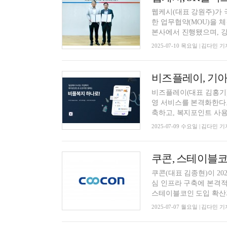
웹케시(대표 강원주)가 
한 업무협약(MOU)을 
본사에서 진행됐으며, 강원
2025-07-10 목요일 | 김다민 기
비즈플레이, 기아 
비즈플레이(대표 김홍기)
영 서비스를 본격화한다고
축하고, 복지포인트 사용처
2025-07-09 수요일 | 김다민 기
쿠콘(대표 김종현)이 2
심 인프라 구축에 본격적
스테이블코인 도입 확산과 
2025-07-07 월요일 | 김다민 기