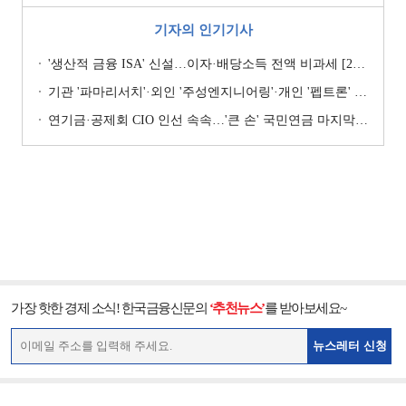
기자의 인기기사
'생산적 금융 ISA' 신설…이자·배당소득 전액 비과세 [2026 세제개편안]
기관 '파마리서치'·외인 '주성엔지니어링'·개인 '펩트론' 1위 [주간 코스닥 순매수- 2026년 7월27일~7월31일]
연기금·공제회 CIO 인선 속속…'큰 손' 국민연금 마지막 타자
가장 핫한 경제 소식! 한국금융신문의
‘추천뉴스’
를 받아보세요~
뉴스레터 신청