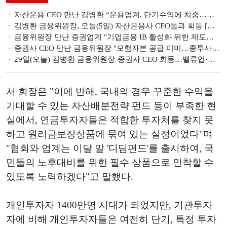
자산운용 CEO 만난 김병환 “운용업계, 단기수익에 치중…밸류업·독창적 상품 개발 노력해야” [김병환 릴레이 상견례]
김병환 금융위원장, 오늘(5일) 자산운용사 CEO들과 회동 [김병환 릴레이 상견례]
금융위원장 만난 증권업계 "기업금융 IB 활성화 위한 제도적 지원 요청" 한 목소리 [김병환 릴레이 상견례]
증권사 CEO 만난 금융위원장 "모험자본 공급 미미…종투사 제도 공과 평가하고 개선 논의" [김병환 릴레이 상견례]
29일(오늘) 김병환 금융위원장-증권사 CEO 회동…밸류업·금투세 등 현안 논의할 듯 [김병환 릴레이 상견례]
서 회장은 "이에 반해, 국내의 경우 꾸준한 수익을
기대할 수 있는 자산배분전략 펀드 등이 부족한 현
실에서, 연금투자자들은 적합한 투자처를 찾지 못
하고 원리금보장상품에 묶여 있는 실정이었다"며
"협회와 업계는 이달 말 '디딤펀드'를 출시하여, 국
민들의 노후대비를 위한 필수 상품으로 안착할 수
있도록 노력하겠다"고 말했다.
개인투자자 1400만명 시대가 되었지만, 기관투자
자에 비해 개인투자자들은 여전히 단기, 특정 투자