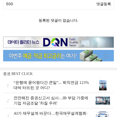
증권 BEST CLICK
“은행에 묻어뒀다간 큰일”... 퇴직연금 123%
1
대박 터뜨린 곳 어디?
깐깐해진 증권신고서 심사…IB 부담 가중에
2
기업 자금조달 '차질 우려'
AI가 재무설계 바꾼다…한국재무설계협회·
3