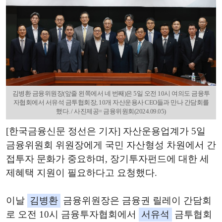
김병환 금융위원장(앞줄 왼쪽에서 네 번째)은 5일 오전 10시 여의도 금융투
자협회에서 서유석 금투협회장, 10개 자산운용사 CEO들과 만나 간담회를
했다. / 사진제공= 금융위원회(2024.09.05)
[한국금융신문 정선은 기자] 자산운용업계가 5일
금융위원회 위원장에게 국민 자산형성 차원에서 간
접투자 문화가 중요하며, 장기투자펀드에 대한 세
제혜택 지원이 필요하다고 요청했다.
이날
김병환
금융위원장은 금융권 릴레이 간담회
로 오전 10시 금융투자협회에서
서유석
금투협회