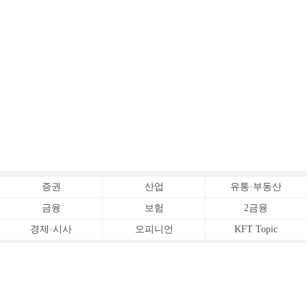
증권
산업
유통·부동산
금융
보험
2금융
경제·시사
오피니언
KFT Topic
전체서비스
Copyrightⓒ
한국금융신문 All Rights Reserved.