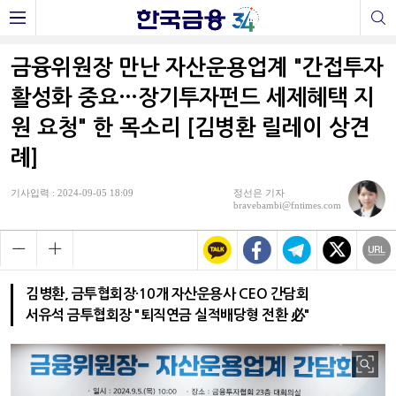
금융위원장 만난 자산운용업계 "간접투자
활성화 중요…장기투자펀드 세제혜택 지
원 요청" 한 목소리 [김병환 릴레이 상견
례]
기사입력 : 2024-09-05 18:09
정선은 기자
bravebambi@fntimes.com
김병환, 금투협회장·10개 자산운용사 CEO 간담회
서유석 금투협회장 "퇴직연금 실적배당형 전환 必"