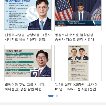
신한투자증권, 발행어음·그룹사
동결보다 무서운 불확실성…
시너지로 체급 키운다 [전업계
증권사 리스크 관리 시험대
추격하는 은행계 증권사 (4)]
발행어음 깃발·그룹 시너지…
‘1.7조 실탄’ KB증권…초대형
하나증권, 성장 발판 마련
IB 넘어 IMA도 정조준 [전업계
[전업계 추격하는 은행계
추격하는 은행계 증권사 (2)]
증권사 (3)]