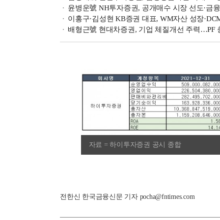
윤병운號 NH투자증권, 공개매수 시장 선도·금융상품 판매↑
이홍구·김성현 KB증권 대표, WM자산 성장·DCM 선
배형근號 현대차증권, 기업 체질개선 주력…PF 충당
자료 = 하이투자증권 공시 종합
전한신 한국금융신문 기자 pocha@fntimes.com