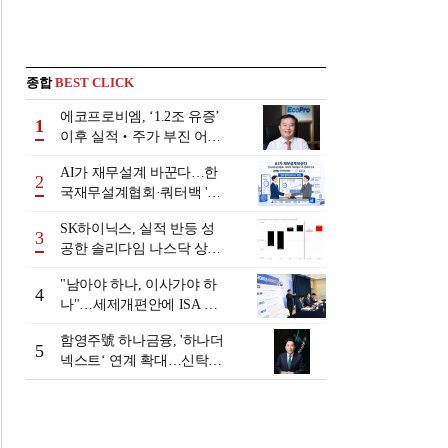
종합
BEST CLICK
에코프로비엠, ‘1.2조 유증’
1
이후 실적‧주가 부진 어쩌
나
AI가 재무설계 바꾼다…한
2
국재무설계협회·쿼터백 '베
러웰스'로 생태계 구축
SK하이닉스, 실적 반등 성
3
공한 솔리다임 나스닥 상장
검토
"남아야 하나, 이사가야 하
4
나"…세제개편안에 ISA 투
자자 셈법 복잡
함영주號 하나금융, '하나더
5
넥스트‘ 연계 확대…신탁수
수료 2배 증가 효과 [금융 시
니어 비즈니스 돋보기]