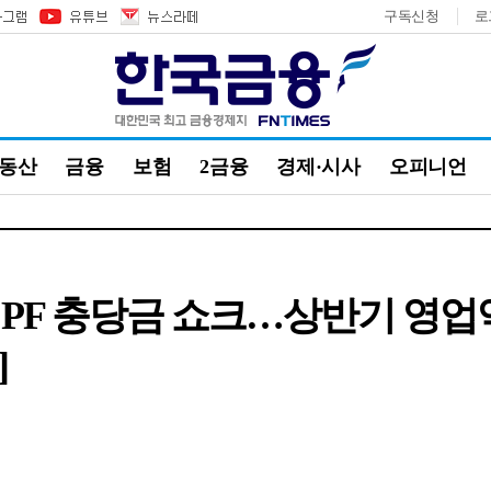
구독신청
로
부동산
금융
보험
2금융
경제·시사
오피니언
PF 충당금 쇼크…상반기 영업익
]