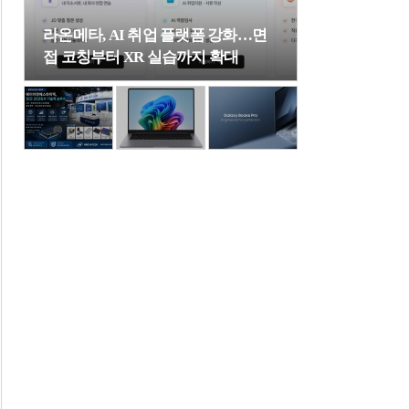
라온메타, AI 취업 플랫폼 강화…면
접 코칭부터 XR 실습까지 확대