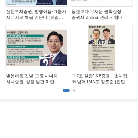
신한투자증권, 발행어음·그룹사
동결보다 무서운 불확실성…
시너지로 체급 키운다 [전업계
증권사 리스크 관리 시험대
추격하는 은행계 증권사 (4)]
발행어음 깃발·그룹 시너지…
‘1.7조 실탄’ KB증권…초대형
하나증권, 성장 발판 마련
IB 넘어 IMA도 정조준 [전업계
[전업계 추격하는 은행계
추격하는 은행계 증권사 (2)]
증권사 (3)]