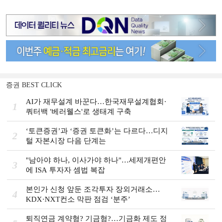
증권 BEST CLICK
AI가 재무설계 바꾼다…한국재무설계협회·
1
쿼터백 '베러웰스'로 생태계 구축
‘토큰증권’과 ‘증권 토큰화’는 다르다…디지
2
털 자본시장 다음 단계는
"남아야 하나, 이사가야 하나"…세제개편안
3
에 ISA 투자자 셈법 복잡
본인가 신청 앞둔 조각투자 장외거래소…
4
KDX·NXT컨소 막판 점검 ‘분주’
퇴직연금 계약형? 기금형?…기금화 제도 정