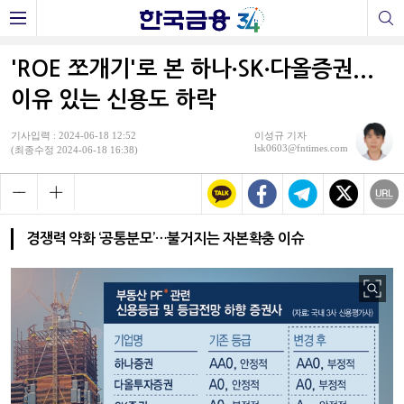
'ROE 쪼개기'로 본 하나∙SK∙다올증권...
이유 있는 신용도 하락
기사입력 : 2024-06-18 12:52
이성규 기자
lsk0603@fntimes.com
(최종수정 2024-06-18 16:38)
경쟁력 약화 ‘공통분모’…불거지는 자본확충 이슈