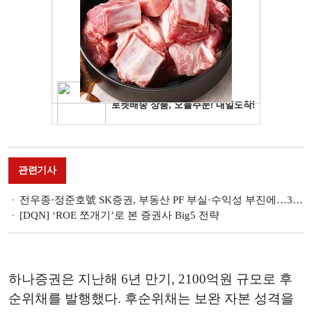
관련기사
전우종·정준호號 SK증권, 부동산 PF 부실·수익성 부진에…3대 신평사 신용등급 ‘줄강등’
[DQN] ‘ROE 쪼개기’로 본 증권사 Big5 전략
하나증권은 지난해 6년 만기, 2100억원 규모로 후
순위채를 발행했다. 후순위채는 보완 자본 성격을