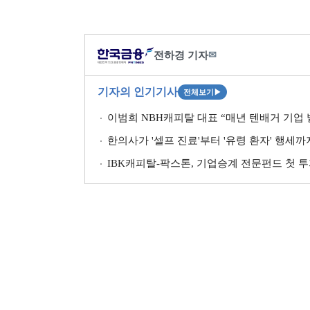
전하경 기자
✉
기자의 인기기사
전체보기
▶
이범희 NBH캐피탈 대표 “매년 텐배거 기업 발
한의사가 '셀프 진료'부터 '유령 환자' 행세
IBK캐피탈-팍스톤, 기업승계 전문펀드 첫 투