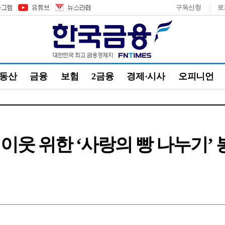
구독신청
로
부동산
금융
보험
2금융
경제·시사
오피니언
이웃 위한 ‘사랑의 빵 나누기’