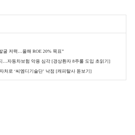
굴 저력…올해 ROE 20% 목표”
까지…자동차보험 악용 심각 [경상환자 8주룰 도입 초읽기]
자처로 ‘씨엠디기술단’ 낙점 [캐피탈사 돋보기]