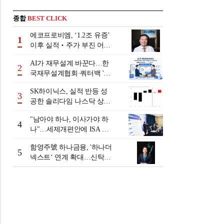
종합
BEST CLICK
에코프로비엠, ‘1.2조 유증’
1
이후 실적‧주가 부진 어쩌
나
AI가 재무설계 바꾼다…한
2
국재무설계협회·쿼터백 '베
러웰스'로 생태계 구축
SK하이닉스, 실적 반등 성
3
공한 솔리다임 나스닥 상장
검토
"남아야 하나, 이사가야 하
4
나"…세제개편안에 ISA 투
자자 셈법 복잡
함영주號 하나금융, '하나더
5
넥스트‘ 연계 확대…신탁수
수료 2배 증가 효과 [금융 시
니어 비즈니스 돋보기]