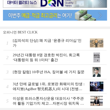
오피니언 BEST CLICK
[김의석의 단상] 왜 지금 ‘윤종규 리더십’인
1
가
29년간 대통령 8명 경호한 박진이, 회고록
2
‘대통령의 등 뒤 1미터’ 출간
3
[현장 칼럼] 10주년 ISA, 짚어볼 세 가지 질문
3년 만에 글로벌 1위, 로봇판 화웨이의 탄생 :
4
애지봇(AgiBot·智元机器人)의 시대 [전병서
의 中 첨단기업 리포트⑬]
이성원 트러스톤자산운용 대표이사 “주주관
5
여 활동 기업가치 제고…자본시장 워치독 역
할”