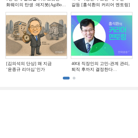
화웨이의 탄생 :애지봇(AgiBot·
갈등 [홍석환의 커리어 멘토링]
智元机器人)의 시대 [전병서의
中 첨단기업 리포트⑬]
[김의석의 단상] 왜 지금
40대 직장인의 고민-관계 관리,
‘윤종규 리더십’인가
퇴직 후까지 결정한다
[홍석환의 커리어 멘토링]