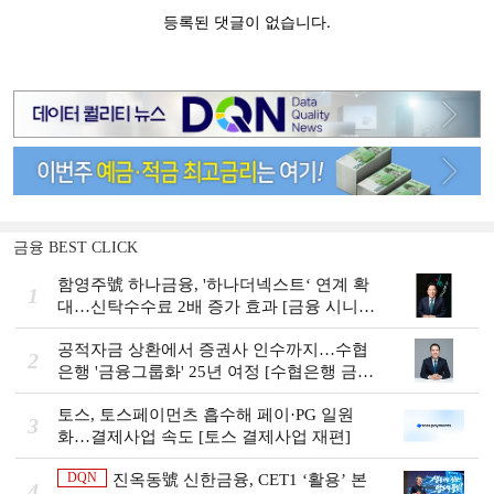
금융 BEST CLICK
함영주號 하나금융, '하나더넥스트‘ 연계 확
1
대…신탁수수료 2배 증가 효과 [금융 시니어
비즈니스 돋보기]
공적자금 상환에서 증권사 인수까지…수협
2
은행 '금융그룹화' 25년 여정 [수협은행 금융
그룹의 꿈①]
토스, 토스페이먼츠 흡수해 페이·PG 일원
3
화…결제사업 속도 [토스 결제사업 재편]
DQN
진옥동號 신한금융, CET1 ‘활용’ 본
4