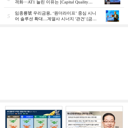
격화···AT1 늘린 이유는 [Capital Quality
Review]
임종룡號 우리금융, ‘원더라이프’ 중심 시니
5
어 솔루션 확대…계열사 시너지 '관건' [금융
시니어 비즈니스 돋보기]