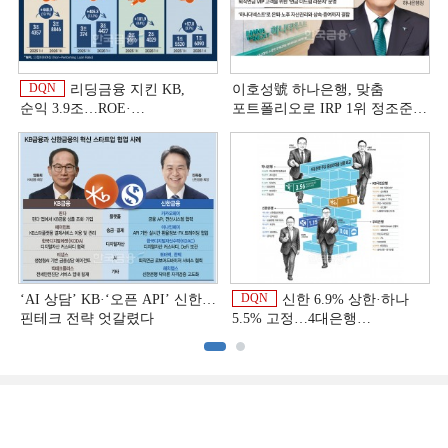
DQN
리딩금융 지킨 KB,
이호성號 하나은행, 맞춤
순익 3.9조…ROE·
포트폴리오로 IRP 1위 정조준
비용효율성까지 선두 [2026
[은행권 연금 방어전]
이
상반기 금융 리그테이블]
DQN
‘AI 상담’ KB·‘오픈 API’ 신한…
신한 6.9% 상한·하나
핀테크 전략 엇갈렸다
5.5% 고정…4대은행
중금리대출 승부수
이