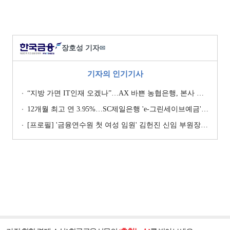
장호성 기자
✉
기자의 인기기사
“지방 가면 IT인재 오겠나”…AX 바쁜 농협은행, 본사 이전설에 ‘긴장’ [막 오른 금융권 하투(夏鬪)]
12개월 최고 연 3.95%…SC제일은행 'e-그린세이브예금' [이주의 은행 예금금리-8월 1주]
[프로필] '금융연수원 첫 여성 임원' 김헌진 신임 부원장···교육·디지털·기획 '올라운더'