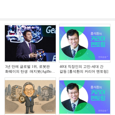
3년 만에 글로벌 1위, 로봇판
40대 직장인의 고민-세대 간
화웨이의 탄생 :애지봇(AgiBot·
갈등 [홍석환의 커리어 멘토링]
智元机器人)의 시대 [전병서의
中 첨단기업 리포트⑬]