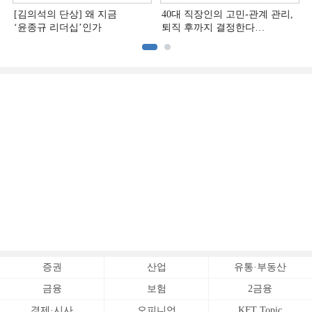
[김의석의 단상] 왜 지금
40대 직장인의 고민-관계 관리,
‘윤종규 리더십’인가
퇴직 후까지 결정한다
[홍석환의 커리어 멘토링]
증권
산업
유통·부동산
금융
보험
2금융
경제·시사
오피니언
KFT Topic