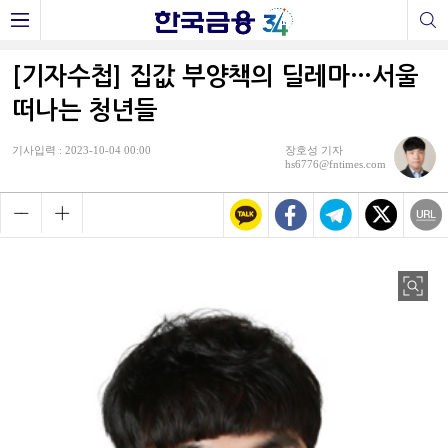
[기자수첩] 집값 부양책의 딜레마…서울
떠나는 청년들
기사입력 : 2023-10-04 00:00
장호성 기자
hs6776@fntimes.com