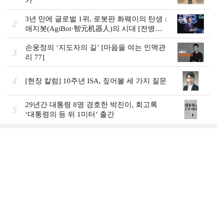
3년 만에 글로벌 1위, 로봇판 화웨이의 탄생 :
2
애지봇(AgiBot·智元机器人)의 시대 [전병서
의 中 첨단기업 리포트⑬]
손웅정의 ‘지도자의 길’ [마음을 여는 인맥관
3
리 77]
4
[현장 칼럼] 10주년 ISA, 짚어볼 세 가지 질문
29년간 대통령 8명 경호한 박진이, 회고록
5
‘대통령의 등 뒤 1미터’ 출간