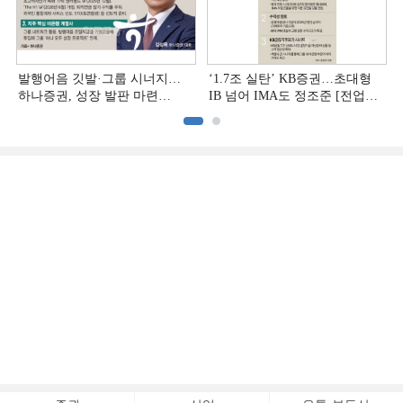
발행어음 깃발·그룹 시너지…
‘1.7조 실탄’ KB증권…초대형
하나증권, 성장 발판 마련
IB 넘어 IMA도 정조준 [전업계
[전업계 추격하는 은행계
추격하는 은행계 증권사 (2)]
증권사 (3)]