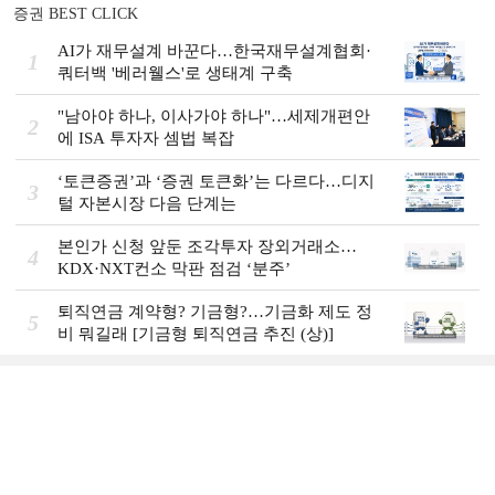
증권 BEST CLICK
AI가 재무설계 바꾼다…한국재무설계협회·
1
쿼터백 '베러웰스'로 생태계 구축
"남아야 하나, 이사가야 하나"…세제개편안
2
에 ISA 투자자 셈법 복잡
‘토큰증권’과 ‘증권 토큰화’는 다르다…디지
3
털 자본시장 다음 단계는
본인가 신청 앞둔 조각투자 장외거래소…
4
KDX·NXT컨소 막판 점검 ‘분주’
퇴직연금 계약형? 기금형?…기금화 제도 정
5
비 뭐길래 [기금형 퇴직연금 추진 (상)]