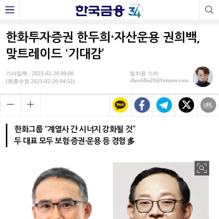
한화투자증권 한두희·자산운용 권희백,
맞트레이드 ‘기대감’
기사입력 : 2023-02-20 00:00
임지윤 기자
dlawldbs20@fntimes.com
(최종수정 2023-02-20 04:52)
한화그룹 “계열사 간 시너지 강화될 것”
두 대표 모두 보험·증권·운용 등 경험 多