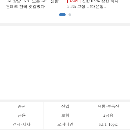
DQN
‘AI 상담’ KB·‘오픈 API’ 신한…
신한 6.9% 상한·하나
핀테크 전략 엇갈렸다
5.5% 고정…4대은행
중금리대출 승부수
이
증권
산업
유통·부동산
금융
보험
2금융
경제·시사
오피니언
KFT Topic