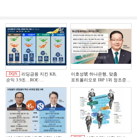
DQN
리딩금융 지킨 KB,
이호성號 하나은행, 맞춤
순익 3.9조…ROE·
포트폴리오로 IRP 1위 정조준
비용효율성까지 선두 [2026
[은행권 연금 방어전]
이
상반기 금융 리그테이블]