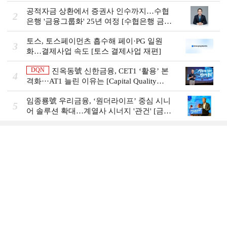
비즈니스 돋보기]
공적자금 상환에서 증권사 인수까지…수협
2
은행 '금융그룹화' 25년 여정 [수협은행 금융
그룹의 꿈①]
토스, 토스페이먼츠 흡수해 페이·PG 일원
3
화…결제사업 속도 [토스 결제사업 재편]
DQN
진옥동號 신한금융, CET1 ‘활용’ 본
4
격화···AT1 늘린 이유는 [Capital Quality
Review]
임종룡號 우리금융, ‘원더라이프’ 중심 시니
5
어 솔루션 확대…계열사 시너지 '관건' [금융
시니어 비즈니스 돋보기]