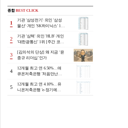
종합
BEST CLICK
기관 '삼성전기'·외인 '삼성
1
물산'·개인 'SK하이닉스' 1위
[주간 코스피 순매수- 2026
기관 '심텍'·외인 'HLB'·개인
년 8월3일~8월7일]
2
'대한광통신' 1위 [주간 코스
닥 순매수- 2026년 8월3일~8
[김의석의 단상] 왜 지금 ‘윤
월7일]
3
종규 리더십’인가
12개월 최고 연 6.50%…애
4
큐온저축은행 '처음만난적
금'[이주의 저축은행 적금금
12개월 최고 연 4.10%…유
리-8월 2주]
5
니온저축은행 'e-정기예
금'[이주의 저축은행 예금금
리-8월 2주]