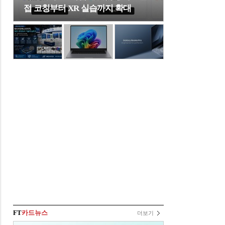
접 코칭부터 XR 실습까지 확대
FT
카드뉴스
더보기