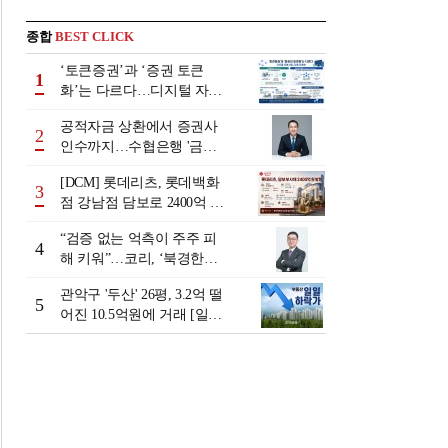
종합
BEST CLICK
‘토큰증권’과 ‘증권 토큰
1
화’는 다르다…디지털 자본
시장 다음 단계는
공적자금 상환에서 증권사
2
인수까지…수협은행 '금융
그룹화' 25년 여정 [수협은
[DCM] 롯데리츠, 롯데백화
행 금융그룹의 꿈①]
3
점 강남점 담보로 2400억 조
달…단기채 차환
“검증 없는 억측이 주주 피
4
해 키워”…코리, ‘북경한미
미수채권 논란’ 정면 반박
관악구 '두산' 26평, 3.2억 떨
5
어진 10.5억원에 거래 [일일
하락가]