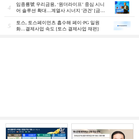
임종룡號 우리금융, ‘원더라이프’ 중심 시니
4
어 솔루션 확대…계열사 시너지 '관건' [금융
시니어 비즈니스 돋보기]
토스, 토스페이먼츠 흡수해 페이·PG 일원
5
화…결제사업 속도 [토스 결제사업 재편]