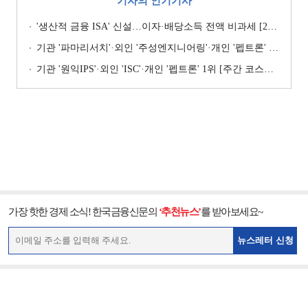
기자의 인기기사
'생산적 금융 ISA' 신설…이자·배당소득 전액 비과세 [2026 세제개편안]
기관 '파마리서치'·외인 '주성엔지니어링'·개인 '펩트론' 1위 [주간 코스닥 순매수- 2026년 7월27일~7월31일]
기관 '원익IPS'·외인 'ISC'·개인 '펩트론' 1위 [주간 코스닥 순매수- 2026년 7월6일~7월10일]
가장 핫한 경제 소식! 한국금융신문의
‘추천뉴스’
를 받아보세요~
뉴스레터 신청