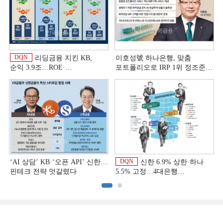
DQN
리딩금융 지킨 KB,
이호성號 하나은행, 맞춤
순익 3.9조…ROE·
포트폴리오로 IRP 1위 정조준
비용효율성까지 선두 [2026
[은행권 연금 방어전]
이
상반기 금융 리그테이블]
DQN
‘AI 상담’ KB·‘오픈 API’ 신한…
신한 6.9% 상한·하나
핀테크 전략 엇갈렸다
5.5% 고정…4대은행
중금리대출 승부수
이