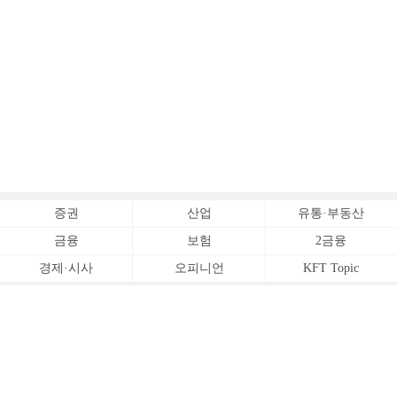
증권
산업
유통·부동산
금융
보험
2금융
경제·시사
오피니언
KFT Topic
전체서비스
Copyrightⓒ
한국금융신문 All Rights Reserved.