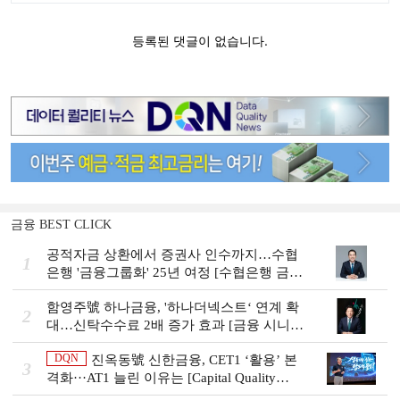
금융 BEST CLICK
공적자금 상환에서 증권사 인수까지…수협
1
은행 '금융그룹화' 25년 여정 [수협은행 금융
그룹의 꿈①]
함영주號 하나금융, '하나더넥스트‘ 연계 확
2
대…신탁수수료 2배 증가 효과 [금융 시니어
비즈니스 돋보기]
DQN
진옥동號 신한금융, CET1 ‘활용’ 본
3
격화···AT1 늘린 이유는 [Capital Quality
Review]