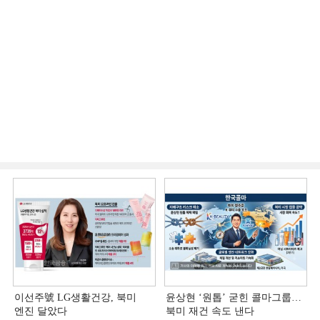
이선주號 LG생활건강, 북미
윤상현 ‘원톱ʼ 굳힌 콜마그룹…
엔진 달았다
북미 재건 속도 낸다