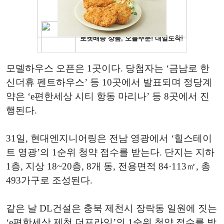
모델하우스 오픈은 1곳이다. 당첨자는 ‘금남로 한
신더휴 펜트하우스’ 등 10곳에서 발표되며 정당계
약은 ‘e편한세상 시티 항동 마리나’ 등 8곳에서 진
행된다.
31일, 현대엔지니어링은 전남 영광에서 ‘힐스테이
트 영광’의 1순위 청약 접수를 받는다. 단지는 지하
1층, 지상 18~20층, 8개 동, 전용면적 84·113㎡, 총
493가구로 조성된다.
같은 날 DL건설은 충북 제천시 장락동 일원에 짓는
‘e편한세상 제천 더프라임’의 1순위 청약 접수를 받