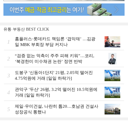
유통·부동산 BEST CLICK
홈플러스·롯데카드 책임론 ‘겹악재’ …김광
1
일 MBK 부회장 부담 커지나
“검증 없는 억측이 주주 피해 키워”…코리,
2
‘북경한미 미수채권 논란’ 정면 반박
도봉구 '신동아1단지' 21평, 2.05억 떨어진
3
4.75억원에 거래 [일일 하락가]
관악구 '두산' 26평, 3.2억 떨어진 10.5억원에
4
거래 [일일 하락가]
제일·우미건설, 나란히 톱20…호남권 건설사
5
성장공식 통했나