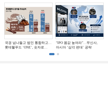
국경 넘나들고 법인 통합하고…
“IPO 몸값 높여라”…무신사,
롯데웰푸드 ‘ONE’, 숫자로
아시아 ‘삼각 편대’ 공략
증명하다