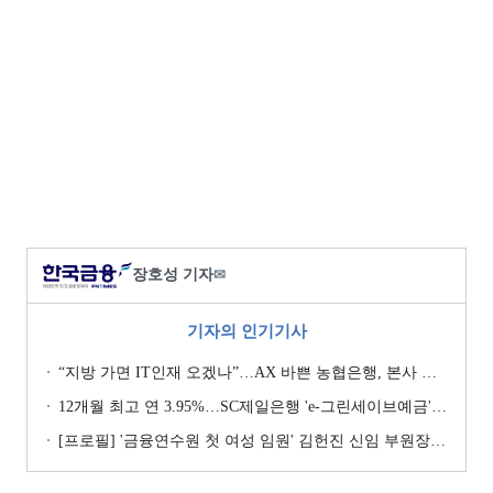
장호성 기자
✉
기자의 인기기사
“지방 가면 IT인재 오겠나”…AX 바쁜 농협은행, 본사 이전설에 ‘긴장’ [막 오른 금융권 하투(夏鬪)]
12개월 최고 연 3.95%…SC제일은행 'e-그린세이브예금' [이주의 은행 예금금리-8월 1주]
[프로필] '금융연수원 첫 여성 임원' 김헌진 신임 부원장···교육·디지털·기획 '올라운더'