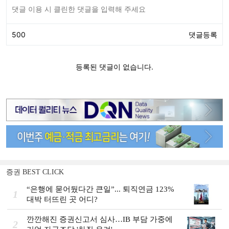
증권 BEST CLICK
“은행에 묻어뒀다간 큰일”... 퇴직연금 123%
1
대박 터뜨린 곳 어디?
깐깐해진 증권신고서 심사…IB 부담 가중에
2