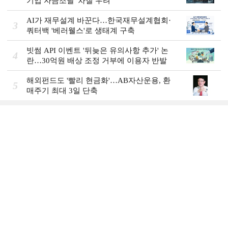
기업 자금조달 '차질 우려'
AI가 재무설계 바꾼다…한국재무설계협회·
3
쿼터백 '베러웰스'로 생태계 구축
빗썸 API 이벤트 '뒤늦은 유의사항 추가' 논
4
란…30억원 배상 조정 거부에 이용자 반발
해외펀드도 '빨리 현금화'…AB자산운용, 환
5
매주기 최대 3일 단축