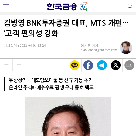
김병영 BNK투자증권 대표, MTS 개편…
‘고객 편의성 강화’
기사입력 : 2022-04-01 15:24
임지윤 기자
dlawldbs20@fntimes.com
유상청약‧매도담보대출 등 신규 기능 추가
온라인 주식매매수수료 평생 우대 등 혜택도