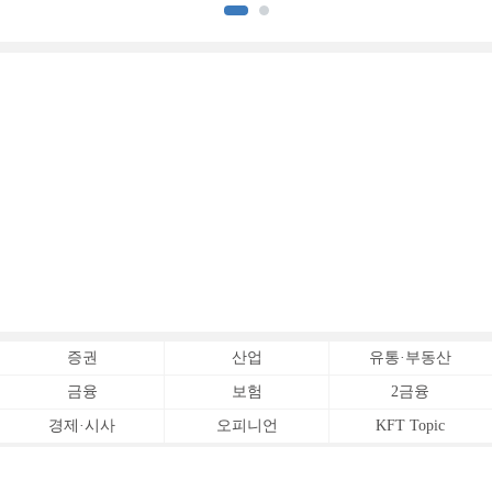
[전업계 추격하는 은행계
추격하는 은행계 증권사 (2)]
증권사 (3)]
증권
산업
유통·부동산
금융
보험
2금융
경제·시사
오피니언
KFT Topic
전체서비스