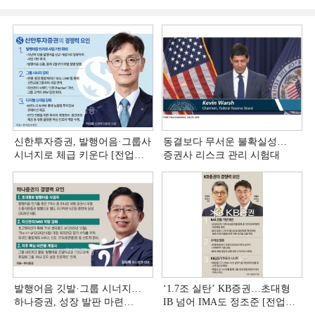
신한투자증권, 발행어음·그룹사
동결보다 무서운 불확실성…
시너지로 체급 키운다 [전업계
증권사 리스크 관리 시험대
추격하는 은행계 증권사 (4)]
발행어음 깃발·그룹 시너지…
‘1.7조 실탄’ KB증권…초대형
하나증권, 성장 발판 마련
IB 넘어 IMA도 정조준 [전업계