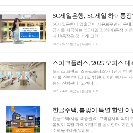
SC제일은행이 입출금이 자유로우면서 우대금리 
금리를 제공하는 ‘SC제일 Hi(하이)통장’(
다.Hi통장은 첫 거래 고객...
2025-09-22 월요일 | 우한나 기자
스파크플러스, '2025 오피스 대
오피스 브랜드 '스파크플러스'가 1년에 한 번 
제'를 진행한다고 1일 밝혔다.이번 행사는 사
동안 진행된다. 고객이 ...
2025-04-01 화요일 | 한상현 기자
한글주택, 봄맞이 특별 할인 이
한글주택(사장 곽승권)이 고객감사의 의미로 
봄맞이 특별 가격 이벤트를 실시한다. 이번 행사는 연면적 약 50평(167.20㎡) 규모의 콘크리트
주택을 4억원(VAT포...