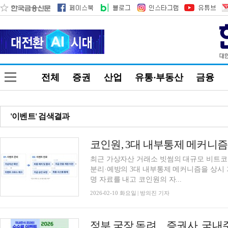
전체
증권
산업
유통·부동산
금융
'이벤트' 검색결과
최근 가상자산 거래소 빗썸의 대규모 비트코
분리·예방의 3대 내부통제 메커니즘을 상시
명 자료를 내고 코인원의 자...
2026-02-10 화요일 | 방의진 기자
정부 국장 독려…증권사, 국내주