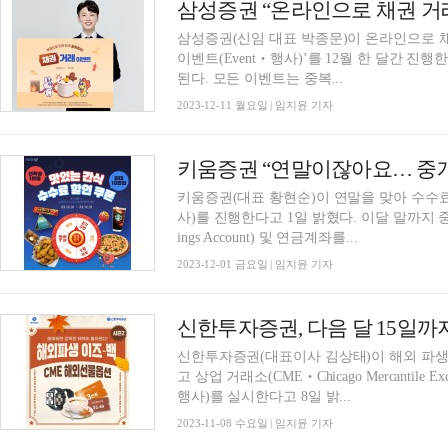
삼성증권 “온라인으로 채권 거래
삼성증권(신임 대표 박종문)이 온라인으로 채
이벤트(Event‧행사)’를 12월 한 달간 진
된다. 모든 이벤트는 중복...
2023-12-11 월요일 | 임지윤 기자
키움증권(대표 황현순)이 연말을 맞아 수수료
사)를 진행한다고 1일 밝혔다. 이달 말까지 중개
ings Account) 및 연금계좌를...
2023-12-01 금요일 | 임지윤 기자
신한투자증권(대표이사 김상태)이 해외 파생상
고 상업 거래소(CME‧Chicago Mercantile
행사)를 실시한다고 8일 밝...
2023-11-08 수요일 | 임지윤 기자