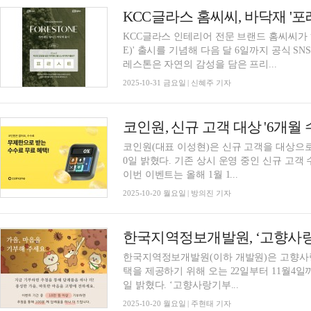
KCC글라스 홈씨씨, 바닥재 '
KCC글라스 인테리어 전문 브랜드 홈씨씨가 
E)' 출시를 기념해 다음 달 6일까지 공식 S
레스톤은 자연의 감성을 담은 프리...
2025-10-31 금요일 | 신혜주 기자
코인원, 신규 고객 대상 '6개월
코인원(대표 이성현)은 신규 고객을 대상으로
0일 밝혔다. 기존 상시 운영 중인 신규 고객
이번 이벤트는 올해 1월 1...
2025-10-20 월요일 | 방의진 기자
한국지역정보개발원, ‘고향사랑
한국지역정보개발원(이하 개발원)은 고향사
택을 제공하기 위해 오는 22일부터 11월4일
일 밝혔다. ‘고향사랑기부...
2025-10-20 월요일 | 주현태 기자