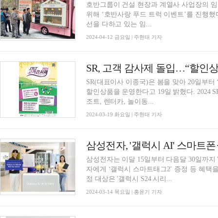
호반그룹이 건설 현장과 계열사 사업장의 임직원 사기 진작
위해 ‘호반사랑 푸드 트럭 이벤트’를 진행했다
선을 다하고 있는 임...
2024-04-12 금요일 | 주현태 기자
SR, 고객 감사제 돌입…“할인
SR(대표이사 이종국)은 봄을 맞아 20일부터 
할인상품을 운영한다고 19일 밝혔다. 2024 SRT 고객감사제는 SRT 운임할인을 비롯해 호텔·리
조트, 렌터카, 놀이동...
2024-03-19 화요일 | 주현태 기자
삼성전자는 이달 15일부터 다음달 30일까지 
자에게 ‘갤럭시 스마트태그2’ 증정 등 혜택
정 대상은 '갤럭시 S24 시리...
2024-03-14 목요일 | 홍윤기 기자