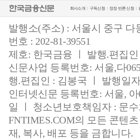
회사소개
구독신청
정정·반론 신청
발행소(주소) : 서울시 중구 
번호 : 202-81-39551
제호: 한국금융 ㅣ 발행.편집인 : 
신문사업 등록번호: 서울,다0655
행.편집인 : 김봉국 ㅣ 발행일자:
인터넷신문 등록번호: 서울, 아03
일 ㅣ 청소년보호책임자 : 문수
FNTIMES.COM의 모든 콘텐
재, 복사, 배포 등을 금합니다.