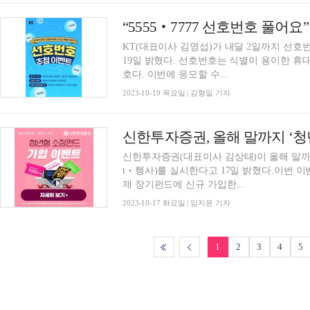
“5555‧7777 선호번호 풀어요
KT(대표이사 김영섭)가 내달 2일까지 선호
19일 밝혔다. 선호번호는 식별이 용이한 휴
호다. 이번에 응모할 수...
2023-10-19 목요일 | 김형일 기자
신한투자증권(대표이사 김상태)이 올해 말까지
t‧행사)를 실시한다고 17일 밝혔다.이번
제 장기펀드에 신규 가입한...
2023-10-17 화요일 | 임지윤 기자
1
2
3
4
5