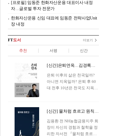
[프로필] 임동준 한화자산운용 대표이사 내정
자…글로벌 투자 전문가
한화자산운용 신임 대표에 임동준 전략사업Unit
장 내정
FT
도서
더보기
추천
서평
신간
[신간]은퇴연옥…김경록의 은퇴 후 삶의 나침반
은퇴 이후의 삶은 천국일까?
아니면 지옥일까? 은퇴 후 60
대 전후 10년은 천국도 지옥도
아닌 '연옥'이라 개념이 등장해
화제를 모으고 있다.투자 전문
가이자 은퇴연구소장으로서의
[신간] 물처럼 흐르고 원칙으로 서다…김용환의 통찰을 담다
은퇴 설계를 가이드해 온 김경
록 옵투스자산운용의 고문이
김용환 전 NH농협금융지주 회
신간 『은퇴연옥』을 내놓았
장이 자신의 경험과 철학을 정
다.단테는 지옥을 '모든 희망을
리한 자서전 『물처럼 흐르고