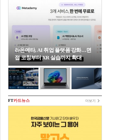
라온메타, AI 취업 플랫폼 강화…면
접 코칭부터 XR 실습까지 확대
FT
카드뉴스
더보기