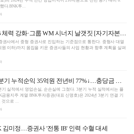
)의 2024년 누적 연간 영업이익이 216억원으로 전년 동기 대비 8.
다.BNK투...
자
BNK투자증권, IB 체력 강화·그룹 WM 시너지 날갯짓 [자기자본 1조 중형사가 뛴다 (2)]
 증권사에서 중형 증권사로 진입하는 기준점으로 통한다. 중형사 대열
0억원 이하)까지 몸집을 키운 증권사들의 사업 현황과 향후 계획을 살펴
자
BNK투자증권, 3분기 누적순익 35억원 전년비 77%↓…충당금 적립 [금융사 2024 3분기 실적]
분기 실적에서 영업손실, 순손실에 그쳤다. 3분기 누적 실적에서는 플
NK금융지주 계열 BNK투자증권(대표 신명호)은 2024년 3분기 연결 기
것으로 ...
자
 김미정…증권사 '전통 IB' 인력 수혈 대세