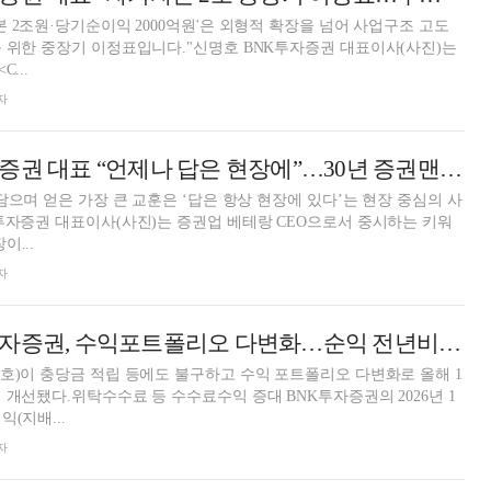
본 2조원·당기순이익 2000억원'은 외형적 확장을 넘어 사업구조 고도
 위한 중장기 이정표입니다."신명호 BNK투자증권 대표이사(사진)는
...
자
신명호 BNK투자증권 대표 “언제나 답은 현장에”…30년 증권맨의 키워드
담으며 얻은 가장 큰 교훈은 ‘답은 항상 현장에 있다’는 현장 중심의 사
투자증권 대표이사(사진)는 증권업 베테랑 CEO으로서 중시하는 키워
이...
자
신명호號 BNK투자증권, 수익포트폴리오 다변화…순익 전년비 63%↑[금융사 2026 1분기 실적]
호)이 충당금 적립 등에도 불구하고 수익 포트폴리오 다변화로 올해 1
 개선됐다.위탁수수료 등 수수료수익 증대 BNK투자증권의 2026년 1
(지배...
자