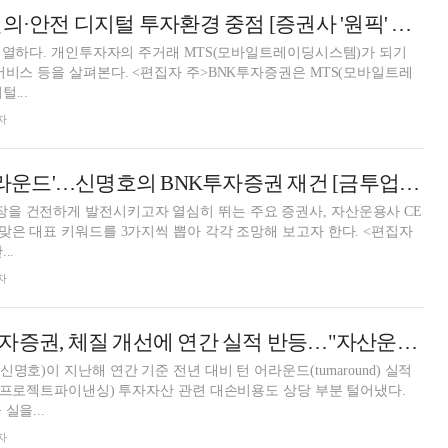
BNK투자증권, 편의·안전 디지털 투자환경 중점 [증권사 '원픽' MTS 대전]
 치열하다. 개인투자자의 주거래 MTS(모바일트레이딩시스템)가 되기
서비스 등을 살펴본다. <편집자 주>BNK투자증권은 MTS(모바일트레
...
자
PF 터널 끝 '턴어라운드'…신명호의 BNK투자증권 재건 [금투업계 CEO열전 (44)]
을 건전하게 발전시키고자 열심히 뛰는 주요 증권사, 자산운용사 CE
맞은 대표 키워드를 3가지씩 뽑아 각각 조망해 보고자 한다. <편집자
..
자
신명호號 BNK투자증권, 체질 개선에 연간 실적 반등…"자산운용·IB 등 수익 증대 중점" [금융사 2025 실적]
명호)이 지난해 연간 기준 전년 대비 턴 어라운드(turnaround) 실적
F(프로젝트파이낸싱) 투자자산 관련 대손비용도 상당 부분 털어냈다.
실을...
자