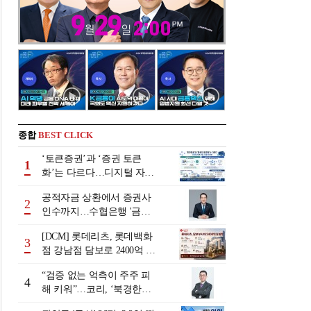
종합
BEST CLICK
‘토큰증권’과 ‘증권 토큰
1
화’는 다르다…디지털 자본
시장 다음 단계는
공적자금 상환에서 증권사
2
인수까지…수협은행 '금융
그룹화' 25년 여정 [수협은
[DCM] 롯데리츠, 롯데백화
행 금융그룹의 꿈①]
3
점 강남점 담보로 2400억 조
달…단기채 차환
“검증 없는 억측이 주주 피
4
해 키워”…코리, ‘북경한미
미수채권 논란’ 정면 반박