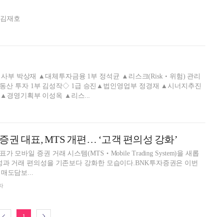
 김재호
검사부 박상재 ▲대체투자금융 1부 정석균 ▲리스크(Risk‧위험) 관리
동산 투자 1부 김성작◇ 1급 승진▲법인영업부 정경재 ▲시너지추진
▲경영기획부 이성옥 ▲리스...
권 대표, MTS 개편… ‘고객 편의성 강화’
 모바일 증권 거래 시스템(MTS‧Mobile Trading System)을 새롭
성과 거래 편의성을 기존보다 강화한 모습이다.BNK투자증권은 이번
매도담보...
자
1