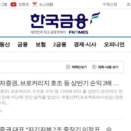
구독신청
로
부동산
금융
보험
2금융
경제·시사
오피니언
제목만보기
제목+내용 보기
신명호號 BNK투자증권, 브로커리지 호조 등 상반기 순익 2배 증가…충당금 전입액↓ [금융사 2026 상반기 실적]
호)이 브로커리지 수수료 수익 등 기여에 따라 올 상반기 순이익이 전
반기 만에 지난해 연간 실적을 앞섰다. 부동산PF(프로젝트파이낸싱) 관련
익...
자
신명호 BNK투자증권 대표 “자기자본 2조 중장기 이정표…수익 역량 극대화”