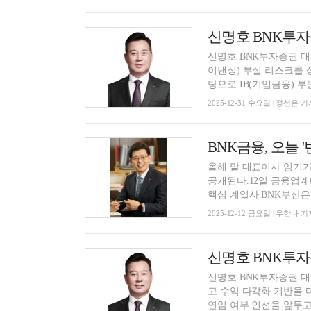
신명호 BNK투자증권 대
이낸싱) 부실 리스크를
탕으로 IB(기업금융) 부문 
2025-12-31 수요일 | 정선은 기
올해 말 대표이사 임기가
공개된다.12일 금융업
핵심 계열사 BNK부산은행
2025-12-12 금요일 | 우한나 기
신명호 BNK투자증권 대
고 수익 다각화 기반을 
연임 여부 인선을 앞두고 