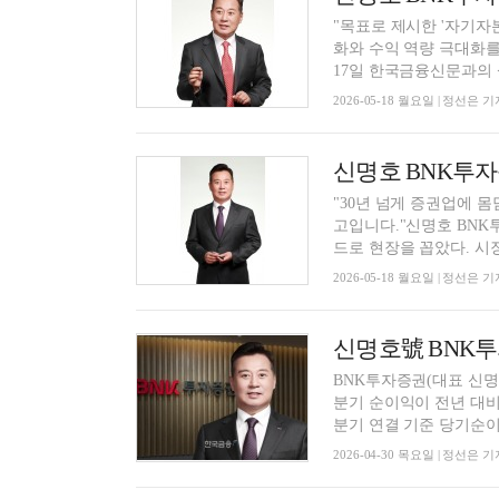
"목표로 제시한 '자기자
화와 수익 역량 극대화를
17일 한국금융신문과의 <C
2026-05-18 월요일 | 정선은 기
"30년 넘게 증권업에 몸
고입니다."신명호 BNK
드로 현장을 꼽았다. 시장
2026-05-18 월요일 | 정선은 기
BNK투자증권(대표 신명
분기 순이익이 전년 대비
분기 연결 기준 당기순이익
2026-04-30 목요일 | 정선은 기