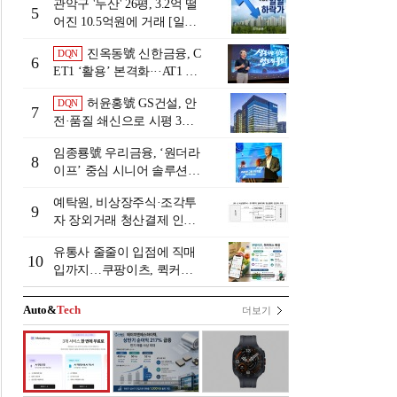
관악구 '두산' 26평, 3.2억 떨
5
어진 10.5억원에 거래 [일일
하락가]
진옥동號 신한금융, C
DQN
6
ET1 ‘활용’ 본격화···AT1 늘
린 이유는 [Capital Quality Re
허윤홍號 GS건설, 안
DQN
view]
7
전·품질 쇄신으로 시평 3위
탈환
임종룡號 우리금융, ‘원더라
8
이프’ 중심 시니어 솔루션
확대…계열사 시너지 '관건'
예탁원, 비상장주식·조각투
[금융 시니어 비즈니스 돋보
9
자 장외거래 청산결제 인프
기]
라 구축 착수
유통사 줄줄이 입점에 직매
10
입까지…쿠팡이츠, 퀵커머
스 판 키운다
Auto&
Tech
더보기