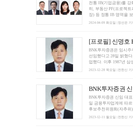
전통 IB(기업금융)를 
히, 부동산 PF(프로젝
장) 등 정통 IB 영역을 보
2024-04-09 화요일 | 정선은 기
[프로필] 신명
BNK투자증권은 임시주주
선임했다고 28일 밝혔다
업했다. 이후 1987년 삼성
2023-12-28 목요일 | 전한신 기
BNK투자증권 신
BNK투자증권 신임 대표
일 금융투자업계에 따르면
후보추천위원회(자추위)를 
2023-12-11 월요일 | 전한신 기