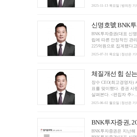
2025-11-13 목요일 | 방의진 기
BNK투자증권(대표 신명
립에 따른 안정적인 관리
225억원으로 집계됐다고 3
2025-07-31 목요일 | 정선은 기
장수 CEO(최고경영자) 
표를 맞이했다. 증권 사
살펴본다. <편집자 주>..
2025-06-02 월요일 | 정선은 기
BNK투자증권은 지난해 