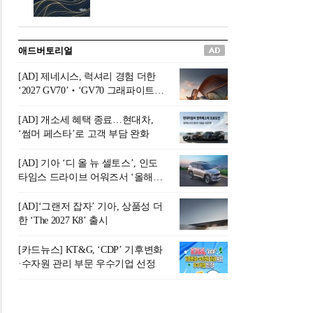
버려야 하는 곳'이라 묘사했다.
원칙으로 서다』를 펴냈다.정
오늘날 많은 이가 은퇴를 지옥
통 관료 출신으로 한국 금융의
이라 부르며 절망하지만, 김경
주요 변곡점마다 중요한 역할
애드버토리얼
록 고문은 새로운 시각을 제시
을 하고 금융 경영인으로서 큰
한다. 은퇴 후 60대를 전후한 1
족적을 남긴 김 전 회장이 후배
[AD] 제네시스, 럭셔리 경험 더한
0년의 과도기는 지옥이 아니라
세대에게 전하는 삶의 조언을
‘2027 GV70’‧‘GV70 그래파이트’
정화와 성장의 공간인 ‘은퇴연
담은 인생 노트다.『물처럼 흐
출시
옥(Purgatory)’이라는 것이다.
르고 원칙으로 서다』는 단순
[AD] 개소세 혜택 종료…현대차,
연옥은 고통스럽지만 끝이 있
한 자서전을 넘어, 실패를 두려
‘썸머 페스타’로 고객 부담 완화
으며, 준비를 통해 천국으로 나
워하지 않는 용기와 자신에 대
아갈 수 있는 희망의 장소라고
한 믿음이 어떻게 삶을 풍요롭
[AD] 기아 ‘디 올 뉴 셀토스’, 인도
말한
게 만드는지를 보여주는 지혜
타임스 드라이브 어워즈서 ‘올해의
의 보고로 평가된다.김용환 전
SUV’ 선정
회장은 “인생의 목표가 크더라
[AD]‘그랜저 잡자’ 기아, 상품성 더
도 조급해하지 말고 작은 것부
한 ‘The 2027 K8’ 출시
터 하나 하나 성취해 나가
라”고 조언한다. 뼈아픈 실패
[카드뉴스] KT&G, ‘CDP’ 기후변화
조차 성공의 뼈대가 된다는 긍
·수자원 관리 부문 우수기업 선정
정적인 마음으로