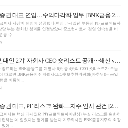
신명호 BNK투자증권 대표 연임…수익다각화 임무 [BNK금융 2026 자회사 CEO 인사]
표이사 사장이 연임에 성공했다.핵심 과제였던 부동산 PF(프로젝트파
 상당 부분 완화한 성과를 인정받았다.중소형사로서 경영 연속성을 바
등 수...
자
BNK금융, 오늘 '빈대인 2기' 자회사 CEO 숏리스트 공개···쇄신 vs 안정 '기로' [BNK금융 2026 자회사 CEO 인사]
 종료되는 BNK금융그룹 계열사 6곳 중 4곳의 CEO 숏리스트가 오늘
계에 따르면 BNK금융지주 자회사CEO후보추천위원회(자추위)는 금일
을 비롯해...
자
신명호 BNK투자증권 대표, PF 리스크 완화…지주 인사 관건 [2025 CEO 인사 전망- BNK금융]
표이사는 핵심 과제였던 PF(프로젝트파이낸싱) 부실 리스크를 완화하
마련하는 데 힘썼다는 평가를 받는다.지주회사인 BNK금융지주의 회장
있어...