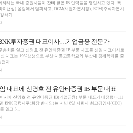
강화하려는 국내 증권사들이 잔뼈 굵은 IB 인력들을 영입하고 있다. 특
트파이낸싱) 쏠림에서 탈피하고, DCM(채권자본시장), ECM(주식자본시
강하기...
자
호 BNK투자증권 대표이사…기업금융 전문가
총회를 열고 신명호 전 유안타증권 IB 부문 대표를 신임 대표이사로
.신 대표는 1962년생으로 부산 대동고등학교와 부산대 경제학과를 졸
전자...
자
임 대표에 신명호 전 유안타증권 IB 부문 대표
이사에 신명호 전 유안타증권 IB(기업금융) 부문 대표가 내정됐다.11
 BNK금융지주(회장 빈대인)는 지난 8일 자회사 최고경영자(CEO)
열고 3...
자