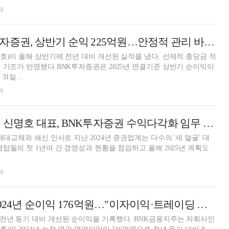
자
신명호號 BNK투자증권, 상반기 순익 225억원…안정적 관리 바탕 전년비 213%↑ [금융사 2025 상반기 실적]
호)이 올해 상반기에 전년 대비 개선된 실적을 냈다. 선제적 충당금 적
 기조가 반영됐다.BNK투자증권은 2025년 연결기준 상반기 순이익이
1일...
자
체질개선 힘 싣는 신명호 대표, BNK투자증권 수익다각화 임무 [새 바람 1년, 증권사 CEO 평가 (10) 끝]
세대교체와 쇄신 인사로 지난 2024년 증권업계는 다수의 '새 얼굴' 대
령탑들의 첫 1년여 간 경영성과 현황을 점검하고 올해 2025년 계획도
.
자
BNK투자증권, 2024년 순이익 176억원…"이자이익·트레이딩 수익 기여" [금융사 2024 실적]
전년 동기 대비 개선된 순이익을 기록했다. BNK금융지주는 자회사인