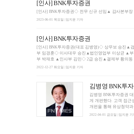
[인사] BNK투자증권
[인사] BNK투자증권◇ 전무 신규 선임▲ 감사본부장
2023-06-01 목요일 | 임지윤 기자
[인사] BNK투자증권
[인사] BNK투자증권(대표 김병영)◇ 상무보 승진▲
부 임경훈◇ 이사대우 승진▲법인영업부 이상균 ▲부
부 박재호 ▲인사부 김민◇ 2급 승진▲결제부 황의동 
2022-12-27 화요일 | 임지윤 기자
김병영 BNK투자증
김병영 BNK투자증권 대표가
게 개편했다. 고객 접근
개편을 통해 유상청약과 
2022-04-01 금요일 | 임지윤 기