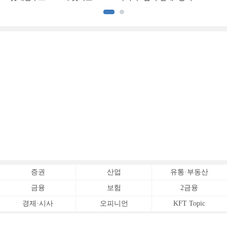
증명하다
증권
산업
유통·부동산
금융
보험
2금융
경제·시사
오피니언
KFT Topic