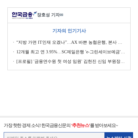
장호성 기자
✉
기자의 인기기사
“지방 가면 IT인재 오겠나”…AX 바쁜 농협은행, 본사 이전설에 ‘긴장’ [막 오른 금융권 하투(夏鬪)]
12개월 최고 연 3.95%…SC제일은행 'e-그린세이브예금' [이주의 은행 예금금리-8월 1주]
[프로필] '금융연수원 첫 여성 임원' 김헌진 신임 부원장···교육·디지털·기획 '올라운더'
가장 핫한 경제 소식! 한국금융신문의
‘추천뉴스’
를 받아보세요~