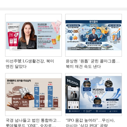
이선주號 LG생활건강, 북미
윤상현 ‘원톱ʼ 굳힌 콜마그룹…
엔진 달았다
북미 재건 속도 낸다
국경 넘나들고 법인 통합하고…
“IPO 몸값 높여라”…무신사,
롯데웰푸드 ‘ONE’, 숫자로
아시아 ‘삼각 편대’ 공략