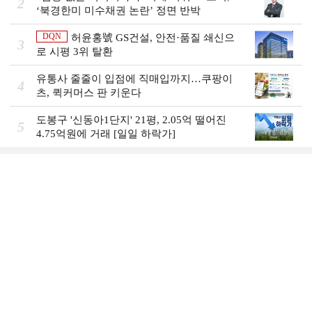
2
‘북경한미 미수채권 논란’ 정면 반박
DQN
허윤홍號 GS건설, 안전·품질 쇄신으
3
로 시평 3위 탈환
유통사 줄줄이 입점에 직매입까지…쿠팡이
4
츠, 퀵커머스 판 키운다
도봉구 '신동아1단지' 21평, 2.05억 떨어진
5
4.75억원에 거래 [일일 하락가]