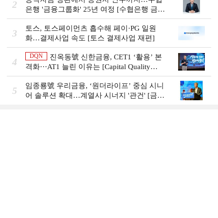
2
은행 '금융그룹화' 25년 여정 [수협은행 금융
그룹의 꿈①]
토스, 토스페이먼츠 흡수해 페이·PG 일원
3
화…결제사업 속도 [토스 결제사업 재편]
DQN
진옥동號 신한금융, CET1 ‘활용’ 본
4
격화···AT1 늘린 이유는 [Capital Quality
Review]
임종룡號 우리금융, ‘원더라이프’ 중심 시니
5
어 솔루션 확대…계열사 시너지 '관건' [금융
시니어 비즈니스 돋보기]