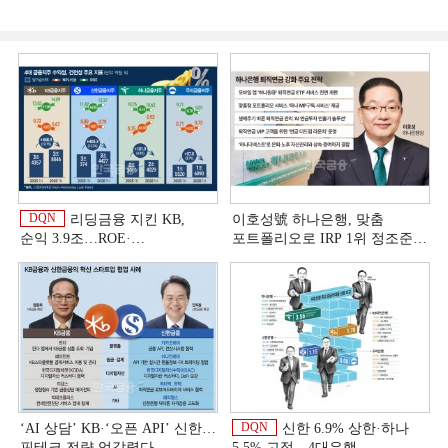
DQN
리딩금융 지킨 KB,
이호성號 하나은행, 맞춤
순익 3.9조…ROE·
포트폴리오로 IRP 1위 정조준
비용효율성까지 선두 [2026
[은행권 연금 방어전]
이
상반기 금융 리그테이블]
DQN
‘AI 상담’ KB·‘오픈 API’ 신한…
신한 6.9% 상한·하나
핀테크 전략 엇갈렸다
5.5% 고정…4대은행