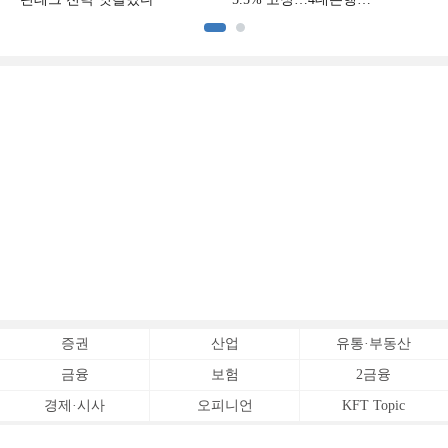
중금리대출 승부수
이
증권
산업
유통·부동산
금융
보험
2금융
경제·시사
오피니언
KFT Topic