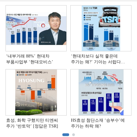
‘내부거래 88%ʼ 현대차
‘현대차보다 실적 좋은데
부품사업부 ‘현대모비스ʼ
주가는 왜?ʼ 기아는 서럽다
[정답은 TSR]
효성, 화학 구했지만 티엔씨
HS효성 첨단소재 ‘승부수’에
주가 ‘반토막’ [정답은 TSR]
주가는 하락 왜?