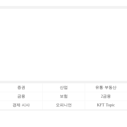
증권
산업
유통·부동산
금융
보험
2금융
경제·시사
오피니언
KFT Topic
전체서비스