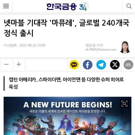
넷마블 기대작 '마퓨레', 글로벌 240개국
정식 출시
기사입력 : 2021-08-25 14:00
정은경 기자
ek7869@fntimes.com
캡틴 아메리카, 스파이더맨, 아이언맨 등 다양한 슈퍼 히어로
육성