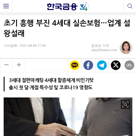
초기 흥행 부진 4세대 실손보험…업계 설
왕설래
기사입력 : 2021-08-06 17:00
임유진 기자
ujin@fntimes.com
3세대 절판마케팅·4세대 할증체계 비인기탓
출시 첫 달·계절 특수성 및 코로나19 영향도