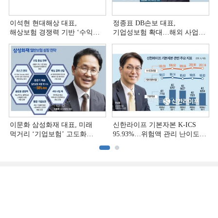
이석현 현대해상 대표,
정종표 DB손보 대표,
해상보험 경쟁력 기반 ‘수익
기업성보험 확대…해외 사업
다변화ʼ [손보사 일반보험 전략
다변화 [손보사 일반보험 전략
(3)]
(2)]
이문화 삼성화재 대표, 미래
신한라이프 기본자본 K-ICS
먹거리 ‘기업보험’ 고도화
95.93%…위험액 관리 난이도
[손보사 일반보험 전략 (1)]
상승 [보험사 기본자본 점검]