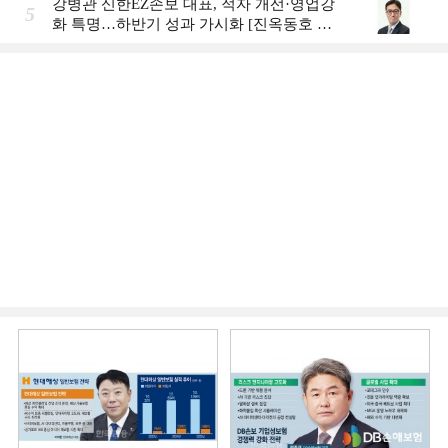
강병관 신한EZ손보 대표, 적자 개선·영업강
5
화 특명…하반기 성과 가시화 [진옥동호 신
한금융, 부스트업 점검]