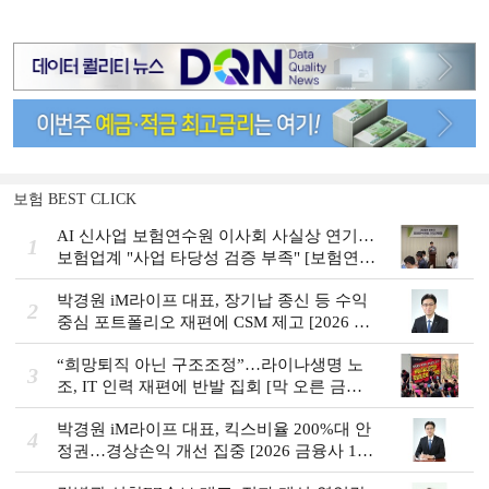
보험 BEST CLICK
AI 신사업 보험연수원 이사회 사실상 연기…
1
보험업계 "사업 타당성 검증 부족" [보험연수
원 AI사업 논란]
박경원 iM라이프 대표, 장기납 종신 등 수익
2
중심 포트폴리오 재편에 CSM 제고 [2026 금
융사 상반기 실적]
“희망퇴직 아닌 구조조정”…라이나생명 노
3
조, IT 인력 재편에 반발 집회 [막 오른 금융
권 하투(夏鬪)]
박경원 iM라이프 대표, 킥스비율 200%대 안
4
정권…경상손익 개선 집중 [2026 금융사 1분
기 실적]