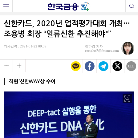
신한카드, 2020년 업적평가대회 개최…
조용병 회장 “일류신한 추진해야"”
기사입력 : 2021-01-22 09:39
전하경 기자
ceciplus7@fntimes.com
직원 ‘신한WAY상’ 수여