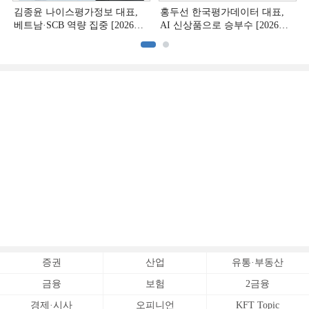
김종윤 나이스평가정보 대표,
홍두선 한국평가데이터 대표,
베트남·SCB 역량 집중 [2026
AI 신상품으로 승부수 [2026
CB사 하반기 전략 ②]
CB사 하반기 전략 ①]
증권
산업
유통·부동산
금융
보험
2금융
경제·시사
오피니언
KFT Topic