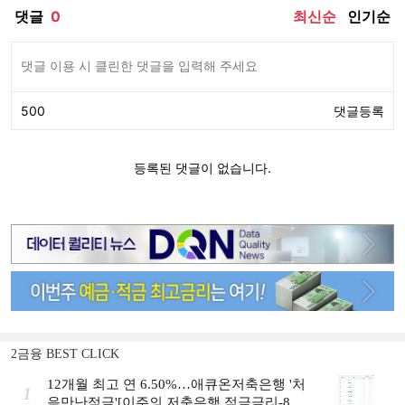
2금융 BEST CLICK
12개월 최고 연 6.50%…애큐온저축은행 '처
1
음만난적금'[이주의 저축은행 적금금리-8월