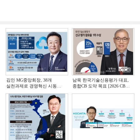
김인 MG중앙회장, 38개
남욱 한국기술신용평가 대표,
실천과제로 경영혁신 시동
종합CB 도약 목표 [2026 CB사
[상호금융 경영혁신 진단 ①]
하반기 전략 ③]