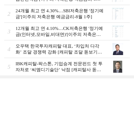
1주]
24개월 최고 연 4.30%…SBI저축은행 '정기예
2
금'[이주의 저축은행 예금금리-8월 1주]
12개월 최고 연 4.10%…CK저축은행 '정기예
3
금(인터넷,모바일,비대면)'[이주의 저축은행
예금금리-8월 1주]
오우택 한국투자캐피탈 대표, ‘차입처 다각
4
화ʼ 조달 경쟁력 강화 [캐피탈 조달 돋보기
(12)]
IBK캐피탈-팍스톤, 기업승계 전문펀드 첫 투
5
자처로 ‘씨엠디기술단’ 낙점 [캐피탈사 돋보
기]