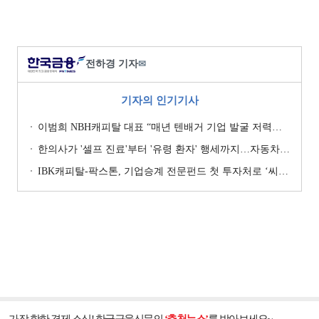
전하경 기자
✉
기자의 인기기사
이범희 NBH캐피탈 대표 “매년 텐배거 기업 발굴 저력…올해 ROE 20% 목표”
한의사가 '셀프 진료'부터 '유령 환자' 행세까지…자동차보험 악용 심각 [경상환자 8주룰 도입 초읽기]
IBK캐피탈-팍스톤, 기업승계 전문펀드 첫 투자처로 ‘씨엠디기술단’ 낙점 [캐피탈사 돋보기]
가장 핫한 경제 소식! 한국금융신문의
‘추천뉴스’
를 받아보세요~