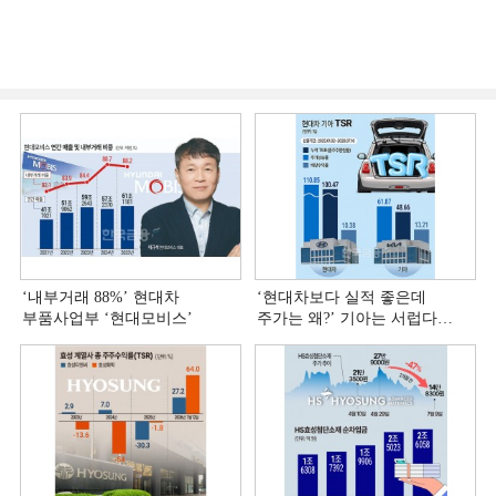
‘내부거래 88%ʼ 현대차
‘현대차보다 실적 좋은데
부품사업부 ‘현대모비스ʼ
주가는 왜?ʼ 기아는 서럽다
[정답은 TSR]