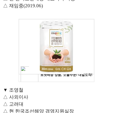
△ 재임중(2019.06)
▼ 조영철
△ 사외이사
△ 고려대
△ 현 한국조선해양 경영지원실장