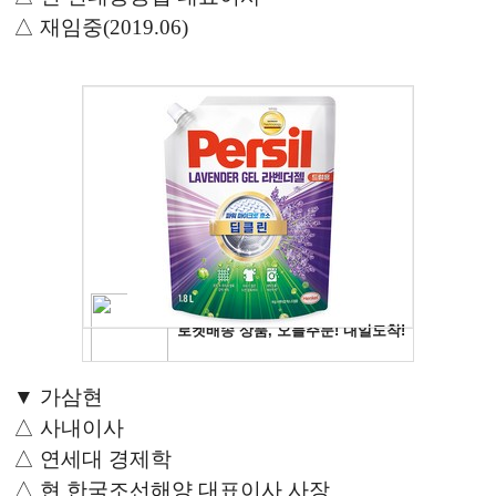
△ 재임중(2019.06)
▼ 가삼현
△ 사내이사
△ 연세대 경제학
△ 현 한국조선해양 대표이사 사장