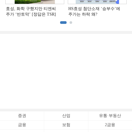
효성, 화학 구했지만 티엔씨
HS효성 첨단소재 ‘승부수’에
주가 ‘반토막’ [정답은 TSR]
주가는 하락 왜?
증권
산업
유통·부동산
금융
보험
2금융