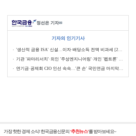
정선은 기자
✉
기자의 인기기사
'생산적 금융 ISA' 신설…이자·배당소득 전액 비과세 [2026 세제개편안]
기관 '파마리서치'·외인 '주성엔지니어링'·개인 '펩트론' 1위 [주간 코스닥 순매수- 2026년 7월27일~7월31일]
연기금·공제회 CIO 인선 속속…'큰 손' 국민연금 마지막 타자
가장 핫한 경제 소식! 한국금융신문의
‘추천뉴스’
를 받아보세요~