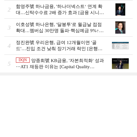
함영주號 하나금융, '하나더넥스트‘ 연계 확
2
대…신탁수수료 2배 증가 효과 [금융 시니어
비즈니스 돋보기]
이호성號 하나은행, '달봉투'로 월급날 접점
3
확대…멤버십 30만명 돌파·핵심예금 9%↑
[은행권 머니무브 대응 전략]
정진완號 우리은행, 급여 12개월이면 '골
4
드'…진입 조건 낮춰 장기거래 락인 [은행권
머니무브 대응 전략]
DQN
양종희號 KB금융, '자본최적화' 성과
5
···AT1 재등판 이유는 [Capital Quality
Review]]