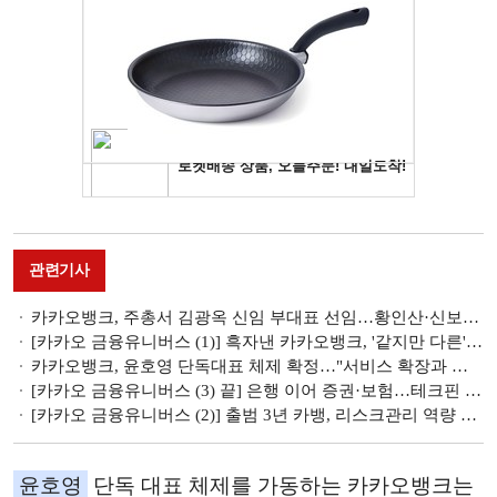
관련기사
카카오뱅크, 주총서 김광옥 신임 부대표 선임…황인산·신보선 신임 사외이사
[카카오 금융유니버스 (1)] 흑자낸 카카오뱅크, '같지만 다른' 은행 자리매김
카카오뱅크, 윤호영 단독대표 체제 확정…"서비스 확장과 고객경험 강화"
[카카오 금융유니버스 (3) 끝] 은행 이어 증권·보험…테크핀 플랫폼 파급력 촉각
[카카오 금융유니버스 (2)] 출범 3년 카뱅, 리스크관리 역량 핵심 화두
윤호영
단독 대표 체제를 가동하는 카카오뱅크는