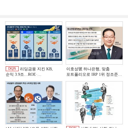
DQN
리딩금융 지킨 KB,
이호성號 하나은행, 맞춤
순익 3.9조…ROE·
포트폴리오로 IRP 1위 정조준
비용효율성까지 선두 [2026
[은행권 연금 방어전]
상반기 금융 리그테이블]