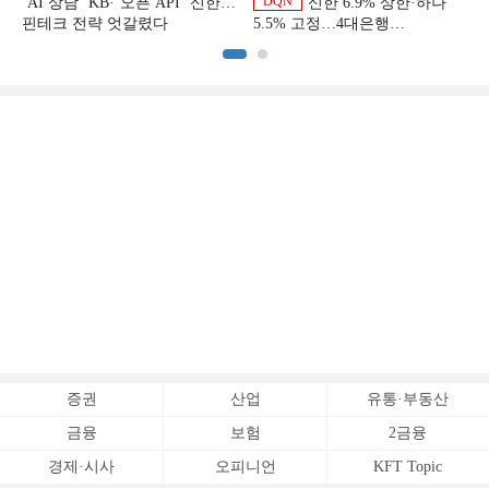
DQN
‘AI 상담’ KB·‘오픈 API’ 신한…
신한 6.9% 상한·하나
핀테크 전략 엇갈렸다
5.5% 고정…4대은행
중금리대출 승부수
증권
산업
유통·부동산
금융
보험
2금융
경제·시사
오피니언
KFT Topic