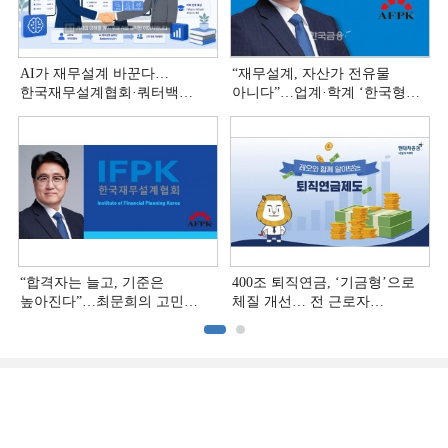
AI가 재무설계 바꾼다…
“재무설계, 자산가 전유물
한국재무설계협회·쿼터백
아니다”…업계·학계 ‘한국형
'베러웰스'로 생태계 구축
재무설계’ 논의 본격화
“합격자는 늘고, 기준은
400조 퇴직연금, ‘기금형’으로
높아진다”…최문희의 고민
체질 개선… 전 근로자
깊어지는 재무설계 시장
대상으로 확대