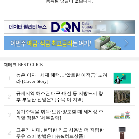
재테크 BEST CLICK
높은 이자 · 세제 혜택…‘알토란 예적금’ 노려
1
라 [Cover Story]
규제지역 해소된 대구·대전 등 지방도시 향
2
후 부동산 전망은? [주목 이 지역]
상가주택을 취득·보유·양도할 때 세제상 주
3
의할 점은? [세무칼럼]
고유가 시대, 현명한 카드 사용법 더 저렴한
4
주유 소비 방법은? [뉴&히트상품]