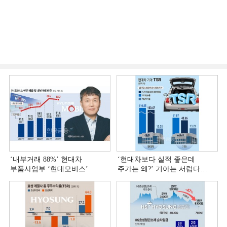
‘내부거래 88%ʼ 현대차
‘현대차보다 실적 좋은데
부품사업부 ‘현대모비스ʼ
주가는 왜?ʼ 기아는 서럽다
[정답은 TSR]