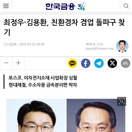
최정우·김용환, 친환경차 겸업 돌파구 찾
기
기사입력 : 2019-03-11 00:00
박주석 기자
jspark@fntimes.com
포스코, 이차전지소재 사업확장 심혈
현대제철, 수소차용 금속분리판 박차