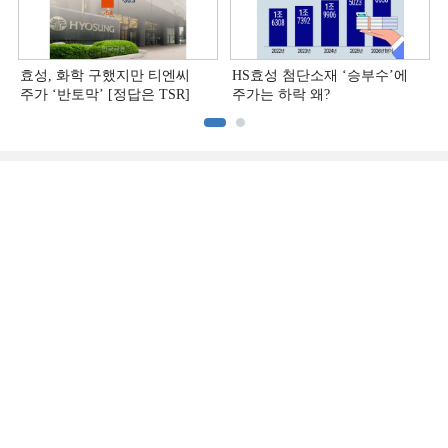
효성, 화학 구했지만 티엔씨
HS효성 첨단소재 ‘승부수’에
주가 ‘반토막’ [정답은 TSR]
주가는 하락 왜?
증권
산업
유통·부동산