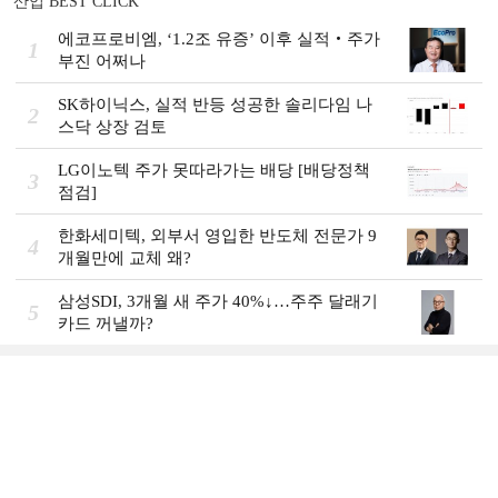
산업 BEST CLICK
에코프로비엠, ‘1.2조 유증’ 이후 실적‧주가
1
부진 어쩌나
SK하이닉스, 실적 반등 성공한 솔리다임 나
2
스닥 상장 검토
LG이노텍 주가 못따라가는 배당 [배당정책
3
점검]
한화세미텍, 외부서 영입한 반도체 전문가 9
4
개월만에 교체 왜?
삼성SDI, 3개월 새 주가 40%↓…주주 달래기
5
카드 꺼낼까?