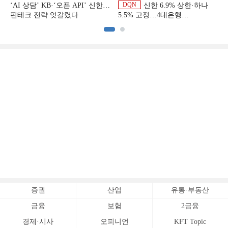
DQN
‘AI 상담’ KB·‘오픈 API’ 신한…
신한 6.9% 상한·하나
핀테크 전략 엇갈렸다
5.5% 고정…4대은행
중금리대출 승부수
증권
산업
유통·부동산
금융
보험
2금융
경제·시사
오피니언
KFT Topic