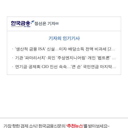
정선은 기자
✉
기자의 인기기사
'생산적 금융 ISA' 신설…이자·배당소득 전액 비과세 [2026 세제개편안]
기관 '파마리서치'·외인 '주성엔지니어링'·개인 '펩트론' 1위 [주간 코스닥 순매수- 2026년 7월27일~7월31일]
연기금·공제회 CIO 인선 속속…'큰 손' 국민연금 마지막 타자
가장 핫한 경제 소식! 한국금융신문의
‘추천뉴스’
를 받아보세요~