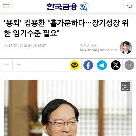
'용퇴' 김용환 "홀가분하다…장기성장 위
한 임기수준 필요"
기사입력 : 2018-04-19 16:27
정선은 기자
bravebambi@fntimes.com