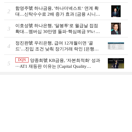
함영주號 하나금융, '하나더넥스트‘ 연계 확
2
대…신탁수수료 2배 증가 효과 [금융 시니어
비즈니스 돋보기]
이호성號 하나은행, '달봉투'로 월급날 접점
3
확대…멤버십 30만명 돌파·핵심예금 9%↑
[은행권 머니무브 대응 전략]
정진완號 우리은행, 급여 12개월이면 '골
4
드'…진입 조건 낮춰 장기거래 락인 [은행권
머니무브 대응 전략]
DQN
양종희號 KB금융, '자본최적화' 성과
5
···AT1 재등판 이유는 [Capital Quality
Review]]