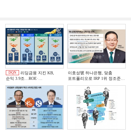
DQN
리딩금융 지킨 KB,
이호성號 하나은행, 맞춤
순익 3.9조…ROE·
포트폴리오로 IRP 1위 정조준
비용효율성까지 선두 [2026
[은행권 연금 방어전]
상반기 금융 리그테이블]