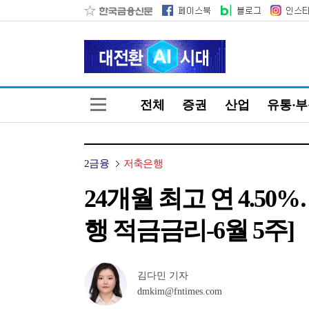
전체
증권
산업
유통·
2금융
저축은행
24개월 최고 연 4.
행 적금금리-6월 5주]
김다민 기자
dmkim@fntimes.com