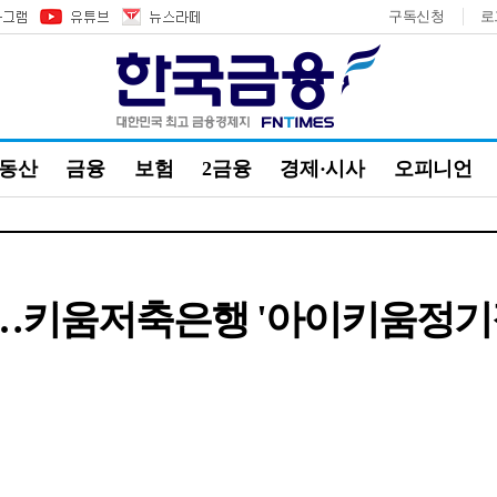
구독신청
로
부동산
금융
보험
2금융
경제·시사
오피니언
50%…키움저축은행 '아이키움정기