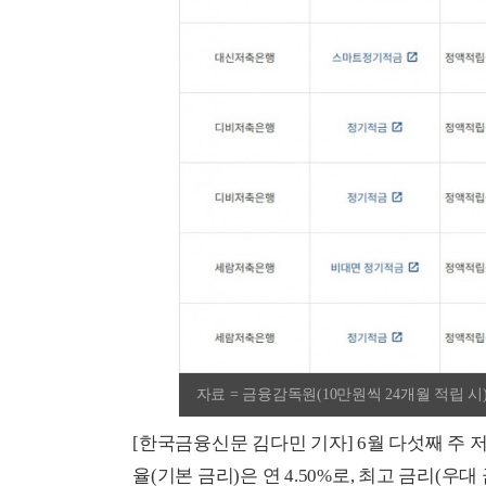
자료 = 금융감독원(10만원씩 24개월 적립 시
[한국금융신문 김다민 기자] 6월 다섯째 주 
율(기본 금리)은 연 4.50%로, 최고 금리(우대