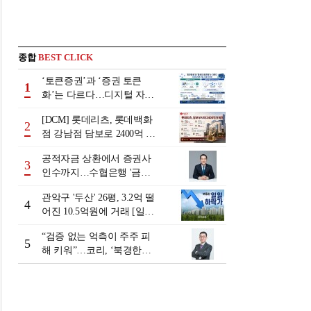
종합
BEST CLICK
‘토큰증권’과 ‘증권 토큰
1
화’는 다르다…디지털 자본
시장 다음 단계는
[DCM] 롯데리츠, 롯데백화
2
점 강남점 담보로 2400억 조
달…단기채 차환
공적자금 상환에서 증권사
3
인수까지…수협은행 '금융
그룹화' 25년 여정 [수협은
관악구 '두산' 26평, 3.2억 떨
행 금융그룹의 꿈①]
4
어진 10.5억원에 거래 [일일
하락가]
“검증 없는 억측이 주주 피
5
해 키워”…코리, ‘북경한미
미수채권 논란’ 정면 반박