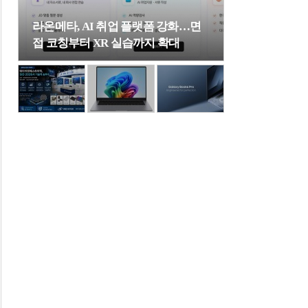
라온메타, AI 취업 플랫폼 강화…면
접 코칭부터 XR 실습까지 확대