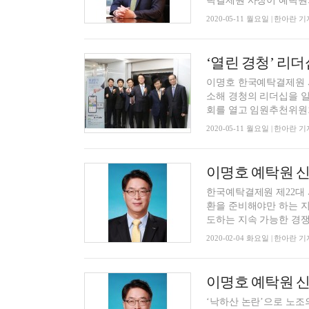
탁결제원 사장이 예탁원의 
2020-05-11 월요일 | 한아란 기
‘열린 경청’ 리
이명호 한국예탁결제원 
소해 경청의 리더십을 
회를 열고 임원추천위원회(
2020-05-11 월요일 | 한아란 기
이명호 예탁원 신
한국예탁결제원 제22대 
환을 준비해야만 하는 지
도하는 지속 가능한 경쟁력
2020-02-04 화요일 | 한아란 기
이명호 예탁원 신
‘낙하산 논란’으로 노조