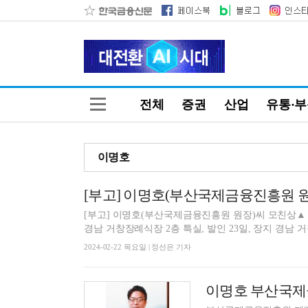
전체
증권
산업
유통·
이명호
[부고] 이명호(부산국제금융진흥원 
[부고] 이명호(부산국제금융진흥원 원장)씨 모친상▲ 
경남 거창장례식장 2층 특실, 발인 23일, 장지 경남 거
2024-02-22 목요일 | 정선은 기자
이명호 부산국제