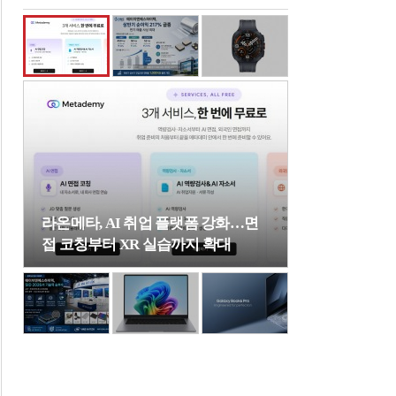
라온메타, AI 취업 플랫폼 강화…면
접 코칭부터 XR 실습까지 확대