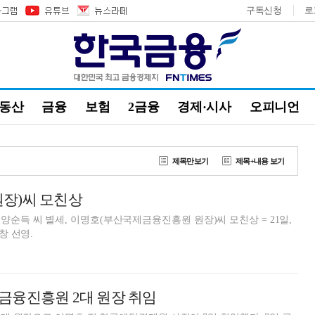
구독신청
로
부동산
금융
보험
2금융
경제·시사
오피니언
제목만보기
제목+내용 보기
원장)씨 모친상
양순득 씨 별세, 이명호(부산국제금융진흥원 원장)씨 모친상 = 21일,
창 선영.
금융진흥원 2대 원장 취임