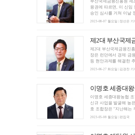
부산국제금융진흥원 제2대
융권에 따르면, 이 신임
승인 심사를 거쳐 이날 정
2023-08-07 월요일 | 정선은 기
제2대 부산국제
제2대 부산국제금융진흥
장은 런던에서 경제·금
등 현안과제를 해결한 추진
2023-06-27 화요일 | 김경찬 기
이명호 세종대왕농협 조
신규 사업을 발굴해 높은
호 조합장은 “지난해는 우.
2023-05-08 월요일 | 편집국