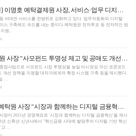
[금융공기업 혁신] 이명호 예탁결제원 사장, 서비스·업무 디지털화…벤처 지원 주력
등 비대면 서비스를 전방위로 강화하고 있다. 업무자동화와 디지털·
이스 구축에도 속도를 내는 중이다.예탁원은 전자투표 등 전자적인 방
원...
자
이명호 예탁결제원 사장 "사모펀드 투명성 제고 및 공매도 개선 지원"
중점사업으로 사모펀드 시장 투명성을 높일 비시장성 자산 표준코드
도 개선 정책을 지원할 대차거래계약 확정 시스템 구축 등을 제시했다.
...
자
[신년사] 이명호 예탁원 사장 "시장과 함께하는 디지털 금융혁신 목표"
장이 2021년 경영목표로 '시장과 함께하는 디지털 금융혁신'을 제시
021년 신축년 신년사에서 "혁신금융 시대에 발맞추어 디지털 기반 혁신
 ...
자