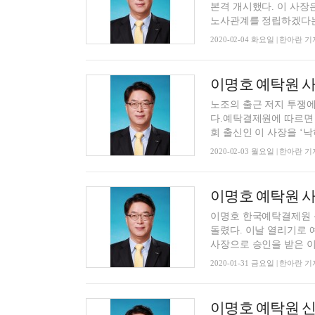
본격 개시했다. 이 사장
노사관계를 정립하겠다는.
2020-02-04 화요일 | 한아란 기
이명호 예탁원 
노조의 출근 저지 투쟁에
다.예탁결제원에 따르면 
회 출신인 이 사장을 ‘낙하
2020-02-03 월요일 | 한아란 기
이명호 예탁원 사
이명호 한국예탁결제원 신
돌렸다. 이날 열리기로
사장으로 승인을 받은 이 
2020-01-31 금요일 | 한아란 기