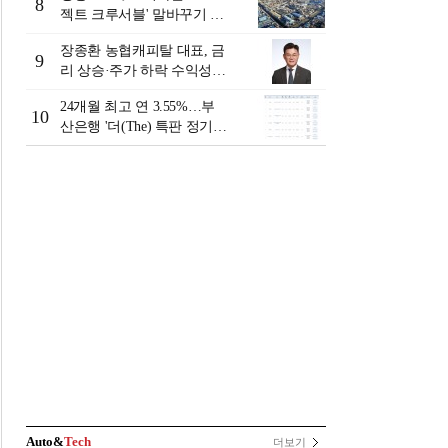
8
젝트 크루서블' 말바꾸기 논
란
장종환 농협캐피탈 대표, 금
9
리 상승·주가 하락 수익성
일시 하락…렌터카 중심 자
24개월 최고 연 3.55%…부
동차금융 성장세 [2026 금융
10
산은행 '더(The) 특판 정기예
사 상반기 실적]
금' [이주의 은행 예금금리-8
월 2주]
Auto&
Tech
더보기