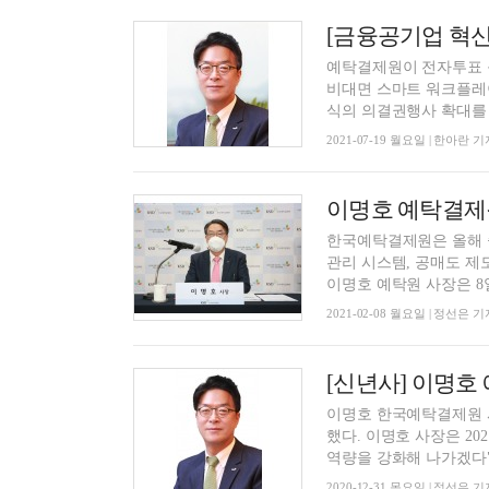
예탁결제원이 전자투표 
비대면 스마트 워크플레
식의 의결권행사 확대를 지
2021-07-19 월요일 | 한아란 기
한국예탁결제원은 올해 
관리 시스템, 공매도 제
이명호 예탁원 사장은 8일 
2021-02-08 월요일 | 정선은 기
이명호 한국예탁결제원 사
했다. 이명호 사장은 2
역량을 강화해 나가겠다"고
2020-12-31 목요일 | 정선은 기