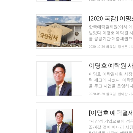
한국예탁결제원(이하 예
받았다.이명호 예탁원 사
를 공공기관 매출채권으로
2020-10-20 화요일 | 정선은 기
이명호 예탁원 사
이명호 예탁결제원 사장
력 제고에 나섰다. 예탁
을 두고 사업을 운영해나가
2020-06-29 월요일 | 한아란 기
[이명호 예탁결제원
“시장성 기업으로의 성
끌려갈 것이 아니라 시장