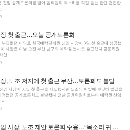
은 전일 공개토론회를 열어 임직원의 목소리를 직접 듣는 한편 건전한
..
자
사장 첫 출근…오늘 공개토론회
 부딪혔던 이명호 한국예탁결제원 신임 사장이 3일 첫 출근에 성공했
이 사장은 이날 오전 부산 남구의 예탁원 본사로 출근했다.금융위원
산...
자
장, 노조 저지에 첫 출근 무산…토론회도 불발
임 사장이 31일 첫 출근을 시도했지만 노조의 반발에 부딪혀 발길을
 예정됐던 공개토론회도 불발됐다.전날 금융위원회로부터 예탁원 신임
사...
자
이명호 예탁원 신임 사장, 노조 제안 토론회 수용…“목소리 귀 기울이겠다”