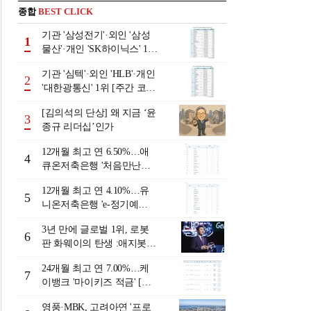
종합
BEST CLICK
기관 '삼성전기'·외인 '삼성
1
물산'·개인 'SK하이닉스' 1위
[주간 코스피 순매수- 2026
기관 '심텍'·외인 'HLB'·개인
년 8월3일~8월7일]
2
'대한광통신' 1위 [주간 코스
닥 순매수- 2026년 8월3일~8
[김의석의 단상] 왜 지금 ‘윤
월7일]
3
종규 리더십’인가
12개월 최고 연 6.50%…애
4
큐온저축은행 '처음만난적
금'[이주의 저축은행 적금금
12개월 최고 연 4.10%…유
리-8월 2주]
5
니온저축은행 'e-정기예
금'[이주의 저축은행 예금금
3년 만에 글로벌 1위, 로봇
리-8월 2주]
6
판 화웨이의 탄생 :애지봇(A
giBot·智元机器人)의 시대
24개월 최고 연 7.00%…케
[전병서의 中 첨단기업 리포
7
이뱅크 '마이키즈 적금' [이
트⑬]
주의 은행 적금금리-8월 2
영풍·MBK, 고려아연 '프로
주]