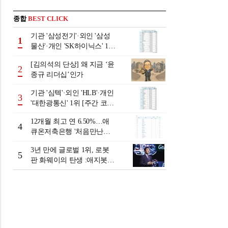
종합
BEST CLICK
기관 '삼성전기'·외인 '삼성
1
물산'·개인 'SK하이닉스' 1위
[주간 코스피 순매수- 2026
[김의석의 단상] 왜 지금 ‘윤
년 8월3일~8월7일]
2
종규 리더십’인가
기관 '심텍'·외인 'HLB'·개인
3
'대한광통신' 1위 [주간 코스
닥 순매수- 2026년 8월3일~8
12개월 최고 연 6.50%…애
월7일]
4
큐온저축은행 '처음만난적
금'[이주의 저축은행 적금금
3년 만에 글로벌 1위, 로봇
리-8월 2주]
5
판 화웨이의 탄생 :애지봇(A
giBot·智元机器人)의 시대
[전병서의 中 첨단기업 리포
트⑬]