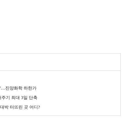
탄'…진양화학 하한가
매주기 최대 3일 단축
 대박 터뜨린 곳 어디?