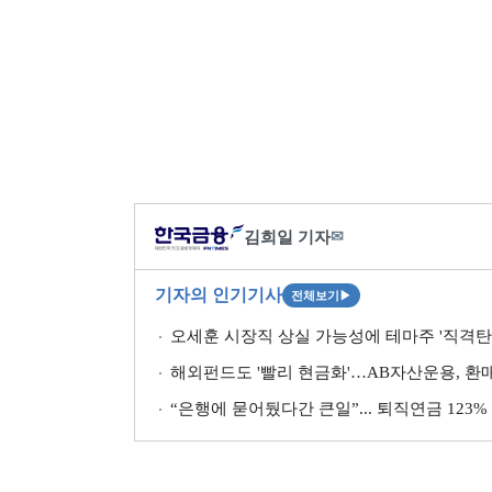
김희일 기자
✉
기자의 인기기사
전체보기
▶
오세훈 시장직 상실 가능성에 테마주 '직격
해외펀드도 '빨리 현금화'…AB자산운용, 환
“은행에 묻어뒀다간 큰일”... 퇴직연금 123%