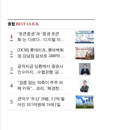
종합
BEST CLICK
‘토큰증권’과 ‘증권 토큰
1
화’는 다르다…디지털 자본
시장 다음 단계는
[DCM] 롯데리츠, 롯데백화
2
점 강남점 담보로 2400억 조
달…단기채 차환
공적자금 상환에서 증권사
3
인수까지…수협은행 '금융
그룹화' 25년 여정 [수협은
“검증 없는 억측이 주주 피
행 금융그룹의 꿈①]
4
해 키워”…코리, ‘북경한미
미수채권 논란’ 정면 반박
관악구 '두산' 26평, 3.2억 떨
5
어진 10.5억원에 거래 [일일
하락가]