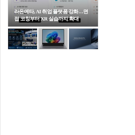
라온메타, AI 취업 플랫폼 강화…면
접 코칭부터 XR 실습까지 확대