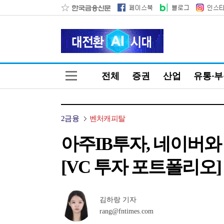
전체
증권
산업
유통·
2금융
벤처캐피탈
아주IB투자, 네이버
[VC 투자 포트폴리오]
김하랑 기자
rang@fntimes.com