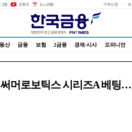
구독신청
로
부동산
금융
보험
2금융
경제·시사
오피니언
와 써머로보틱스 시리즈A 베팅