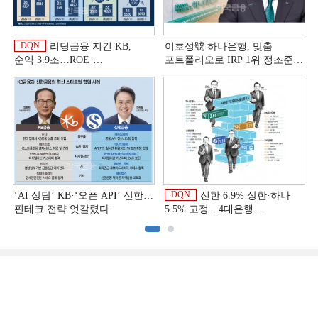
DQN
리딩금융 지킨 KB,
이호성號 하나은행, 맞춤
순익 3.9조…ROE·
포트폴리오로 IRP 1위 정조준
비용효율성까지 선두 [2026
[은행권 연금 방어전]
이
상반기 금융 리그테이블]
DQN
‘AI 상담’ KB·‘오픈 API’ 신한…
신한 6.9% 상한·하나
핀테크 전략 엇갈렸다
5.5% 고정…4대은행
중금리대출 승부수
이