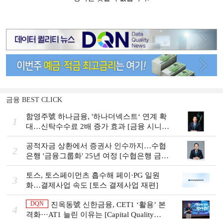
금융 BEST CLICK
함영주號 하나금융, '하나더넥스트‘ 연계 확
1
대…신탁수수료 2배 증가 효과 [금융 시니어
비즈니스 돋보기]
공적자금 상환에서 증권사 인수까지…수협
2
은행 '금융그룹화' 25년 여정 [수협은행 금융
그룹의 꿈①]
토스, 토스페이먼츠 흡수해 페이·PG 일원
3
화…결제사업 속도 [토스 결제사업 재편]
DQN
진옥동號 신한금융, CET1 ‘활용’ 본
4
격화···AT1 늘린 이유는 [Capital Quality