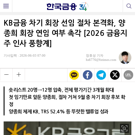
KB금융 차기 회장 선임 절차 본격화, 양
종희 회장 연임 여부 촉각 [2026 금융지
주 인사 풍향계]
기사입력 : 2026-06-03 07:00
장호성 기자
hs6776@fntimes.com
숏리스트 20명→12명 압축, 전체 평가기간 3개월 확대
첫 임기만료 앞둔 양종희, 절차 거쳐 9월 중 차기 회장 후보 확
정
양종희 체제 KB, TRS 52.4% 등 뚜렷한 밸류업 성과