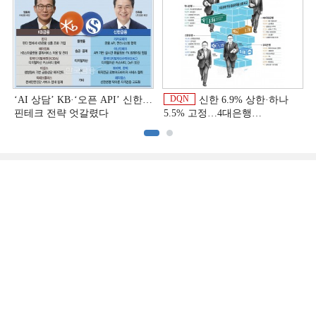
DQN
‘AI 상담’ KB·‘오픈 API’ 신한…
신한 6.9% 상한·하나
핀테크 전략 엇갈렸다
5.5% 고정…4대은행
중금리대출 승부수