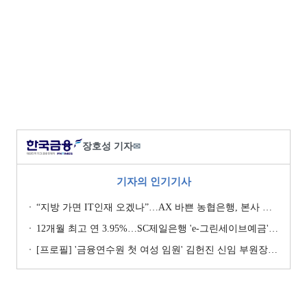
장호성 기자
✉
기자의 인기기사
“지방 가면 IT인재 오겠나”…AX 바쁜 농협은행, 본사 이전설에 ‘긴장’ [막 오른 금융권 하투(夏鬪)]
12개월 최고 연 3.95%…SC제일은행 'e-그린세이브예금' [이주의 은행 예금금리-8월 1주]
[프로필] '금융연수원 첫 여성 임원' 김헌진 신임 부원장···교육·디지털·기획 '올라운더'