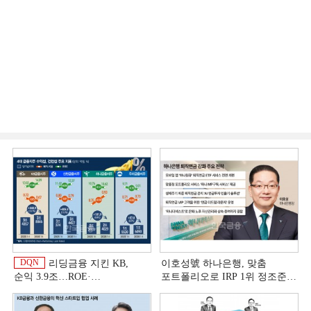
DQN
리딩금융 지킨 KB,
이호성號 하나은행, 맞춤
순익 3.9조…ROE·
포트폴리오로 IRP 1위 정조준
비용효율성까지 선두 [2026
[은행권 연금 방어전]
상반기 금융 리그테이블]