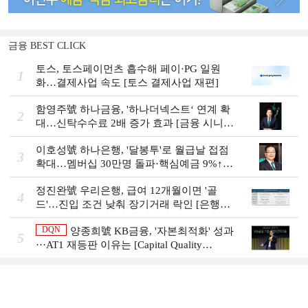
금융 BEST CLICK
토스, 토스페이먼츠 흡수해 페이·PG 일원
1
화…결제사업 속도 [토스 결제사업 재편]
함영주號 하나금융, '하나더넥스트‘ 연계 확
2
대…신탁수수료 2배 증가 효과 [금융 시니어
비즈니스 돋보기]
이호성號 하나은행, '달봉투'로 월급날 접점
3
확대…멤버십 30만명 돌파·핵심예금 9%↑
[은행권 머니무브 대응 전략]
정진완號 우리은행, 급여 12개월이면 '골
4
드'…진입 조건 낮춰 장기거래 락인 [은행권
머니무브 대응 전략]
DQN
양종희號 KB금융, '자본최적화' 성과
5
···AT1 재등판 이유는 [Capital Quality
Review]]