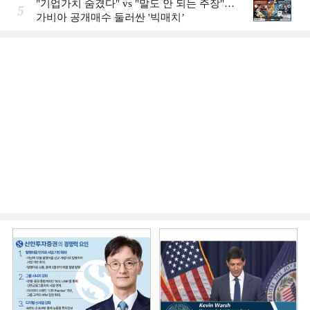
"기업가치 숨겼다" vs "말도 안 되는 주장"…
5
가비아 공개매수 둘러싼 '빅매치’