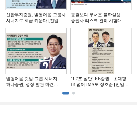
신한투자증권, 발행어음·그룹사
동결보다 무서운 불확실성…
시너지로 체급 키운다 [전업계
증권사 리스크 관리 시험대
추격하는 은행계 증권사 (4)]
발행어음 깃발·그룹 시너지…
‘1.7조 실탄’ KB증권…초대형
하나증권, 성장 발판 마련
IB 넘어 IMA도 정조준 [전업계
[전업계 추격하는 은행계
추격하는 은행계 증권사 (2)]
증권사 (3)]