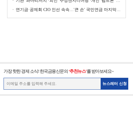
기관 '파마리서치'·외인 '주성엔지니어링'·개인 '펩트론' 1위 [주간 코스닥 순매수- 2026년 7월27일~7월31일]
연기금·공제회 CIO 인선 속속…'큰 손' 국민연금 마지막 타자
가장 핫한 경제 소식! 한국금융신문의
‘추천뉴스’
를 받아보세요~
뉴스레터 신청