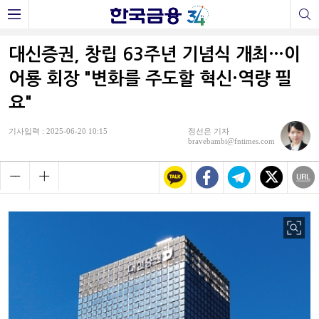
대신증권, 창립 63주년 기념식 개최…이
어룡 회장 "변화를 주도할 혁신·역량 필
요"
기사입력 : 2025-06-20 10:15
정선은 기자
bravebambi@fntimes.com