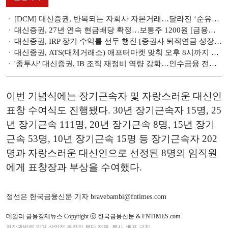
[DCM] 대신증권, 반복되는 자회사 자본거래…달라진 ‘순유출’ 의미
대신증권, 27년 연속 현금배당 확정…보통주 1200원 [금융권 주총]
대신증권, IRP 장기 수익률 선두 행진 [증권사 퇴직연금 성장시대]
대신증권, ATS(대체거래소) 애프터마켓 맞춰 오후 8시까지 고객 응대 연장
'종투사' 대신증권, IB 조직 재정비 역량 강화…인수금융 전문가 이중헌 합류
이번 기념식에는 장기근속자 및 자랑스러운 대신인
표창 수여식도 진행됐다. 30년 장기근속자 15명, 25
년 장기근속 111명, 20년 장기근속 8명, 15년 장기
근속 53명, 10년 장기근속 15명 등 장기근속자 202
명과 자랑스러운 대신인으로 선정된 8명의 임직원
에게 표창장과 부상을 수여했다.
정선은 한국금융신문 기자 bravebambi@fntimes.com
데일리 금융경제뉴스 Copyright ⓒ 한국금융신문 & FNTIMES.com
저작권법에 의거 상업적 목적의 무단 전재, 복사, 배포 금지