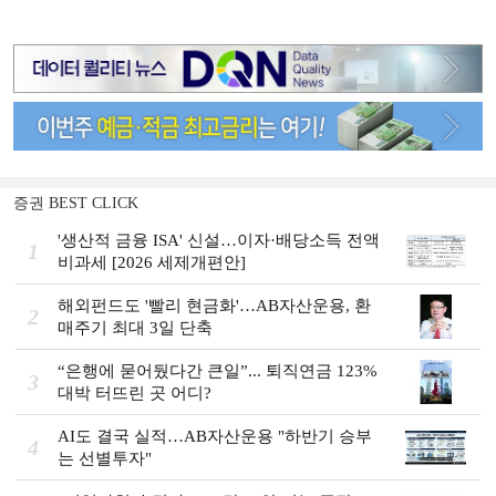
증권 BEST CLICK
'생산적 금융 ISA' 신설…이자·배당소득 전액
1
비과세 [2026 세제개편안]
해외펀드도 '빨리 현금화'…AB자산운용, 환
2
매주기 최대 3일 단축
“은행에 묻어뒀다간 큰일”... 퇴직연금 123%
3
대박 터뜨린 곳 어디?
AI도 결국 실적…AB자산운용 "하반기 승부
4
는 선별투자"