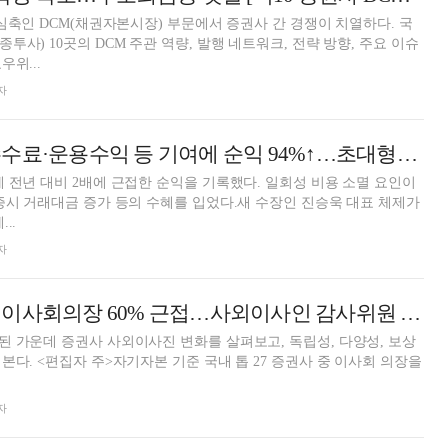
핵심축인 DCM(채권자본시장) 부문에서 증권사 간 경쟁이 치열하다. 국
사) 10곳의 DCM 주관 역량, 발행 네트워크, 전략 방향, 주요 이슈
위...
자
대신증권, 위탁수수료·운용수익 등 기여에 순익 94%↑…초대형IB 도전 속도 [금융사 2026 1분기 실적]
 전년 대비 2배에 근접한 순익을 기록했다. 일회성 비용 소멸 요인이
증시 거래대금 증가 등의 수혜를 입었다.새 수장인 진승욱 대표 체제가
..
자
증권사 사외이사 이사회의장 60% 근접…사외이사인 감사위원 확대 [사외이사 줌人 (1)]
 가운데 증권사 사외이사진 변화를 살펴보고, 독립성, 다양성, 보상
본다. <편집자 주>자기자본 기준 국내 톱 27 증권사 중 이사회 의장을
자