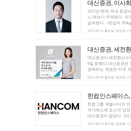
2025년 현재 국내 증권
느 때보다 주목된다. 자
살펴본다. <편집자 주&g.
2025-09-15 월요일 | 정선은 기
대신증권이 세전환산수익률
8일 밝혔다.대신증권은 
판매하는 채권은 미국 국채
2025-09-08 월요일 | 방의진 기
한컴인스페이스,
한컴그룹 계열사이자 인공
국거래소에 코스닥 상장을
대신증권이 맡았다. 2012년
2025-08-14 목요일 | 정채윤 기