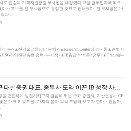
사로 진승욱 기획지원총괄 부사장을 내정했다.13일 금투업계에 따르
표이사 후보를 진 부사장으로 결정한 것으로 전해졌다. 진 부사장은 19
학과...
자
<상무>▲신기술금융담당 윤병권▲Research Center장 양지환▲준법지
SG경영진단총괄 송혁<부사장>▲IB총괄 박성준<전무>▲Trading부
..
‘원클럽맨’ 오익근 대신증권 대표, 종투사 도약 이끈 IB 성장 사령탑 [금투업계 CEO열전 (38)]
을 건전하게 발전시키고자 열심히 뛰는 주요 증권사, 자산운용사 CE
맞은 대표 키워드를 3가지씩 뽑아 각각 조망해 보고자 한다. <편집자
.
자