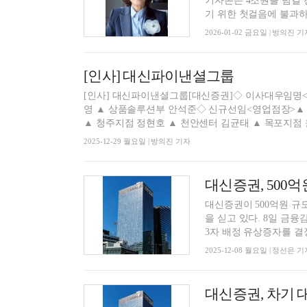
기자본은 4조원을 넘길 
기 위한 첫걸음에 불과하다
2026-01-02 금요일 | 방의진 기
[인사] 대신파이낸셜그룹
[인사] 대신파이낸셜그룹[대신증권]◇ 이사대우임명
영 ▲ 상품솔루션부 안석준◇ 신규선임<영업점장>▲ 강남금융2센터 박철호 ▲ 부산금융3센터 김미경▲ 제주지점 홍애리
▲ 청주지점 정현호 ▲ 천안센터 김균태 ▲ 목포지점
2025-12-29 월요일 | 방의진 기자
대신증권, 500
대신증권이 500억원 규
을 싣고 있다. 8일 금융감독원 전자공시 시스템에 따르면, 대신증권은 499억9997만 원 규모 제
3자 배정 유상증자를 결정
2025-12-08 월요일 | 정선은 기
대신증권, 차기 