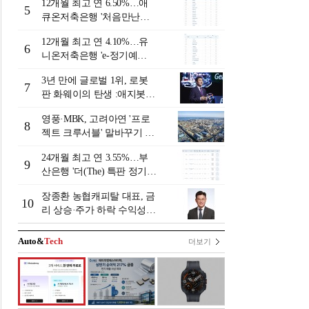
12개월 최고 연 6.50%…애
주]
5
큐온저축은행 '처음만난적
금'[이주의 저축은행 적금금
12개월 최고 연 4.10%…유
리-8월 2주]
6
니온저축은행 'e-정기예
금'[이주의 저축은행 예금금
3년 만에 글로벌 1위, 로봇
리-8월 2주]
7
판 화웨이의 탄생 :애지봇(A
giBot·智元机器人)의 시대
영풍·MBK, 고려아연 '프로
[전병서의 中 첨단기업 리포
8
젝트 크루서블' 말바꾸기 논
트⑬]
란
24개월 최고 연 3.55%…부
9
산은행 '더(The) 특판 정기예
금' [이주의 은행 예금금리-8
장종환 농협캐피탈 대표, 금
월 2주]
10
리 상승·주가 하락 수익성
일시 하락…렌터카 중심 자
동차금융 성장세 [2026 금융
Auto&
Tech
더보기
사 상반기 실적]