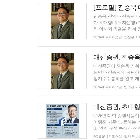
진승욱 신임 대신증권 대
다.초대형IB(투자은행) 추진 등 성
와 이사회 의결을 거쳐 진.
2026-03-24 화요일 | 정선은 기
대신증권, 진승욱 
대신증권이 진승욱 기획지
동안 대신증권에 몸담아온
정기주주총회를 열고 재무
2026-03-24 화요일 | 방의진 기
2026년 대형 증권사들이
이뤄진 가운데, 올해는 
및 인력 구성 특징과 전략.
2026-03-16 월요일 | 정선은 기