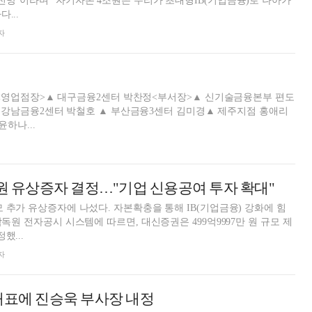
전망”이라며 “자기자본 4조원은 우리가 초대형IB(기업금융)로 나아가
...
자
<영업점장>▲ 대구금융2센터 박찬정<부서장>▲ 신기술금융본부 편도
 윤하나...
억원 유상증자 결정…"기업 신용공여 투자 확대"
모 추가 유상증자에 나섰다. 자본확충을 통해 IB(기업금융) 강화에 힘
했...
자
대표에 진승욱 부사장 내정