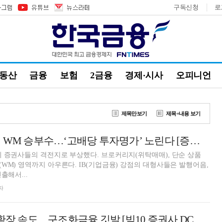
구독신청
로
부동산
금융
보험
2금융
경제·시사
오피니언
제목만보기
제목+내용 보기
대신증권, 인컴형 WM 승부수…‘고배당 투자명가’ 노린다 [증권사, 새 금맥 리테일 캔다 (10)]
 증권사들의 격전지로 부상했다. 브로커리지(위탁매매), 단순 상품
WM) 영역까지 아우른다. IB(기업금융) 강점의 대형사들은 발행어음,
출해서...
자
대신증권, DCM 확장 속도…구조화금융 깃발 [빅10 증권사 DCM 지형도 (9)]