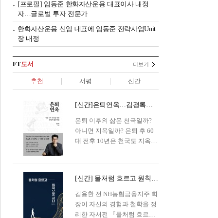
[프로필] 임동준 한화자산운용 대표이사 내정
자…글로벌 투자 전문가
한화자산운용 신임 대표에 임동준 전략사업Unit
장 내정
FT
도서
더보기
추천
서평
신간
[신간]은퇴연옥…김경록의 은퇴 후 삶의 나침반
은퇴 이후의 삶은 천국일까?
아니면 지옥일까? 은퇴 후 60
대 전후 10년은 천국도 지옥도
아닌 '연옥'이라 개념이 등장해
화제를 모으고 있다.투자 전문
가이자 은퇴연구소장으로서의
[신간] 물처럼 흐르고 원칙으로 서다…김용환의 통찰을 담다
은퇴 설계를 가이드해 온 김경
록 옵투스자산운용의 고문이
김용환 전 NH농협금융지주 회
신간 『은퇴연옥』을 내놓았
장이 자신의 경험과 철학을 정
다.단테는 지옥을 '모든 희망을
리한 자서전 『물처럼 흐르고