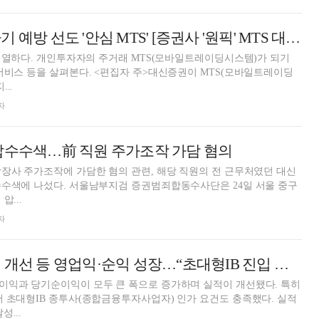
대신증권, 금융사기 예방 선도 '안심 MTS' [증권사 '원픽' MTS 대전]
 치열하다. 개인투자자의 주거래 MTS(모바일트레이딩시스템)가 되기
서비스 등을 살펴본다. <편집자 주>대신증권이 MTS(모바일트레이딩
..
자
압수수색…前 직원 주가조작 가담 혐의
장사 주가조작에 가담한 혐의 관련, 해당 직원의 전 근무처였던 대신
수수색에 나섰다. 서울남부지검 증권범죄합동수사단은 24일 서울 중구
압...
자
대신증권, 리테일 개선 등 영업익·순익 성장…“초대형IB 진입 추진” [금융사 2025 실적]
이익과 당기순이익이 모두 큰 폭으로 증가하며 실적이 개선됐다. 특히
 초대형IB 종투사(종합금융투자사업자) 인가 요건도 충족했다. 실적
...