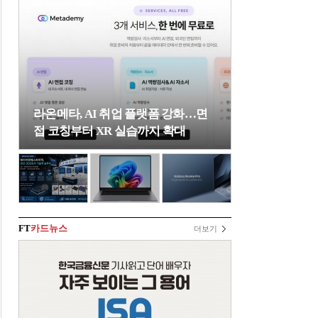
라온메타, AI 취업 플랫폼 강화…면
접 코칭부터 XR 실습까지 확대
FT
카드뉴스
더보기