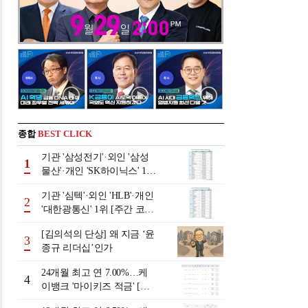
종합
BEST CLICK
기관 '삼성전기'·외인 '삼성
1
물산'·개인 'SK하이닉스' 1위
[주간 코스피 순매수- 2026
기관 '심텍'·외인 'HLB'·개인
년 8월3일~8월7일]
2
'대한광통신' 1위 [주간 코스
닥 순매수- 2026년 8월3일~8
[김의석의 단상] 왜 지금 ‘윤
월7일]
3
종규 리더십’인가
24개월 최고 연 7.00%…케
4
이뱅크 '마이키즈 적금' [이
주의 은행 적금금리-8월 2