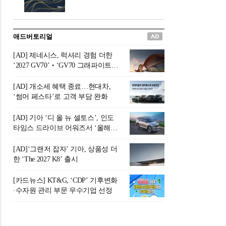
버려야 하는 곳'이라 묘사했다.
원칙으로 서다』를 펴냈다.정
오늘날 많은 이가 은퇴를 지옥
통 관료 출신으로 한국 금융의
이라 부르며 절망하지만, 김경
주요 변곡점마다 중요한 역할
애드버토리얼
록 고문은 새로운 시각을 제시
을 하고 금융 경영인으로서 큰
한다. 은퇴 후 60대를 전후한 1
족적을 남긴 김 전 회장이 후배
[AD] 제네시스, 럭셔리 경험 더한
0년의 과도기는 지옥이 아니라
세대에게 전하는 삶의 조언을
‘2027 GV70’‧‘GV70 그래파이트’
정화와 성장의 공간인 ‘은퇴연
담은 인생 노트다.『물처럼 흐
출시
옥(Purgatory)’이라는 것이다.
르고 원칙으로 서다』는 단순
[AD] 개소세 혜택 종료…현대차,
연옥은 고통스럽지만 끝이 있
한 자서전을 넘어, 실패를 두려
‘썸머 페스타’로 고객 부담 완화
으며, 준비를 통해 천국으로 나
워하지 않는 용기와 자신에 대
아갈 수 있는 희망의 장소라고
한 믿음이 어떻게 삶을 풍요롭
[AD] 기아 ‘디 올 뉴 셀토스’, 인도
말한
게 만드는지를 보여주는 지혜
타임스 드라이브 어워즈서 ‘올해의
의 보고로 평가된다.김용환 전
SUV’ 선정
회장은 “인생의 목표가 크더라
[AD]‘그랜저 잡자’ 기아, 상품성 더
도 조급해하지 말고 작은 것부
한 ‘The 2027 K8’ 출시
터 하나 하나 성취해 나가
라”고 조언한다. 뼈아픈 실패
[카드뉴스] KT&G, ‘CDP’ 기후변화
조차 성공의 뼈대가 된다는 긍
·수자원 관리 부문 우수기업 선정
정적인 마음으로