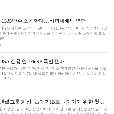
자
 1535만주 소각한다…비과세배당 병행
규모 자사주 소각에 나선다. 대신증권은 12일 '2026년 기업가치제고
를 통해 주주환원정책의 일환으로 자기주식 1,535만주 소각과 함께 첫
다...
자
SA 전용 연 7% RP 특별 판매
(개인종합자산관리계좌) 전용 연 7% RP(환매조건부채권) 상품을 특별
 ISA 전용 연 7% RP 상품을 특별 판매한다고 7일 밝혔다.이번 상
보유한...
자
이어룡 대신파이낸셜그룹 회장 "초대형IB로 나아가기 위한 첫 걸음…'더 큰 회사' 도약" [2026 신년사]
장은 2일 2026년 신년사에서 “2025년 12월 말 대신증권의 별도 자