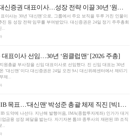
[프로필] 진승욱 대신증권 대표이사…성장 전략 이끌 30년 '원클럽맨'
표이사는 30년 '대신맨'으로, 그룹에서 주요 보직을 두루 거친 인물이
장 전략 임무를 부여받았다. 대신증권은 24일 정기 주주총회
..
자
대표이사 선임…30년 ‘원클럽맨’ [2026 주총]
원총괄 부사장을 신임 대표이사로 선임했다. 진 신임 대표는 30년
 ‘대신맨’이다.대신증권은 24일 오전 9시 대신위례센터에서 제65기
제...
자
대신증권, 초대형IB 목표…'대신맨' 박성준 총괄 체제 직진 [빅10 증권사 IB 人사이드 (9)]
 IB 도약에 나선다. 지난해 발행어음, IMA(종합투자계좌) 인가가 대거
기업금융 성장 페달을 밟는다. 자기자본 톱10 종투사의 재편된 IB 조직
..
자