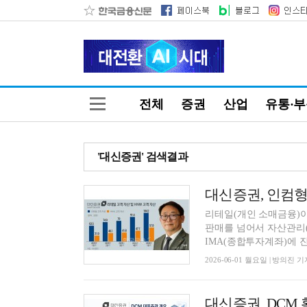
전체
증권
산업
유통·
'대신증권' 검색결과
리테일(개인 소매금융)이
판매를 넘어서 자산관리(
IMA(종합투자계좌)에 진
2026-06-01 월요일 | 방의진 기