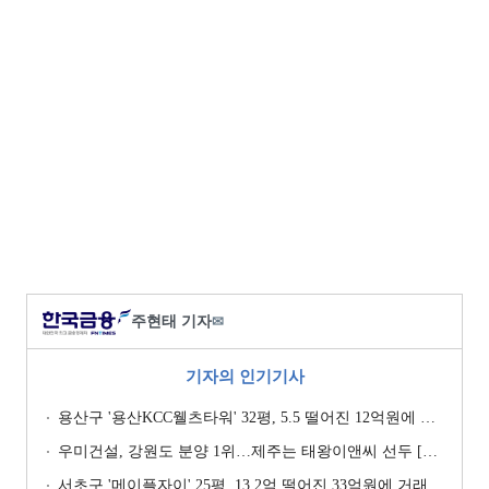
주현태 기자
✉
기자의 인기기사
용산구 '용산KCC웰츠타워' 32평, 5.5 떨어진 12억원에 거래 [일일 하락가]
우미건설, 강원도 분양 1위…제주는 태왕이앤씨 선두 [이 지역 분양왕-강원·제주]
서초구 '메이플자이' 25평, 13.2억 떨어진 33억원에 거래 [일일 하락가]