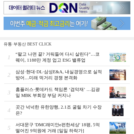
유통·부동산 BEST CLICK
“팔고 나면 끝? 거둬들여 다시 살린다”…코
1
웨이, 1188만 계정 업고 ESG 밸류업
삼성·현대·DL·삼성E&A, 내실경영으로 실적
2
방어…미래 먹거리 경쟁 본격화
홈플러스·롯데카드 책임론 ‘겹악재’ …김광
3
일 MBK 부회장 부담 커지나
곳간 넉넉한 유한양행, 2.1조 굴릴 차기 수장
4
은?
서대문구 'DMC래미안e편한세상' 18평, 5억
5
떨어진 9억원에 거래 [일일 하락가]