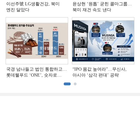
이선주號 LG생활건강, 북미
윤상현 ‘원톱ʼ 굳힌 콜마그룹…
엔진 달았다
북미 재건 속도 낸다
국경 넘나들고 법인 통합하고…
“IPO 몸값 높여라”…무신사,
롯데웰푸드 ‘ONE’, 숫자로
아시아 ‘삼각 편대’ 공략
증명하다