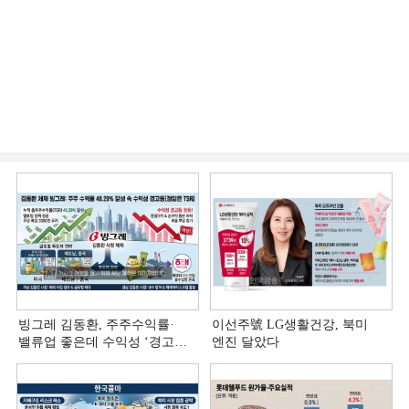
빙그레 김동환, 주주수익률·
이선주號 LG생활건강, 북미
밸류업 좋은데 수익성 ‘경고등ʼ
엔진 달았다
[정답은 TSR]