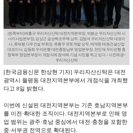
(왼쪽부터)박흥규 우리자산신탁 대전지역본부장, 박봉순 우리자산신탁 시
너지사업본부장, 김상근 금성백조주택 상무, 김범석 우리자산신탁 대표이
사, 류재봉 다우건설 부회장, 류흥무 유토개발 상무, 박재현 태원건설산업
대표이사, 김동희 우리은행 대전충청남부 영업본부장, 전민재 우리은행 충
청북부 영업본부장이 개점식에 참석해 기념 사진을 찍고 있다. / 사진제공=
우리자산신탁
[한국금융신문 한상현 기자] 우리자산신탁은 대전
광역시 월평동 대전지역본부에서 개점식을 개최했
다고 8일 밝혔다.
이번에 신설된 대전지역본부는 기존 호남지역본부
를 이전·확대한 조직이다. 대전지역본부로 인해 영
업 범위는 광주·호남 중심에서 대전·충청을 포함한
중·서부권 전역으로 확대된다.