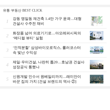
유통·부동산 BEST CLICK
강동 명일동 재건축 1.4만 가구 윤곽…대형
1
건설사 수주전 채비
화장품 넘어 의료기기로…아모레퍼시픽의
2
‘메디컬 뷰티’ 실험
‘인적분할’ 삼성바이오로직스, 롤러코스터
3
속 빛난 수익성
제일·우미건설, 나란히 톱20…호남권 건설사
4
성장공식 통했나
신원개발 인수서 원베일리까지…래미안이
5
바꾼 집의 가치 [건설 브랜드의 역사 ②]