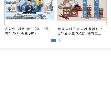
윤상현 ‘원톱ʼ 굳힌 콜마그룹…
국경 넘나들고 법인 통합하고…
북미 재건 속도 낸다
롯데웰푸드 ‘ONE’, 숫자로
증명하다