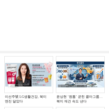
이선주號 LG생활건강, 북미
윤상현 ‘원톱ʼ 굳힌 콜마그룹…
엔진 달았다
북미 재건 속도 낸다