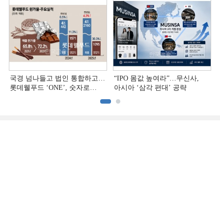
국경 넘나들고 법인 통합하고…
“IPO 몸값 높여라”…무신사,
롯데웰푸드 ‘ONE’, 숫자로
아시아 ‘삼각 편대’ 공략
증명하다