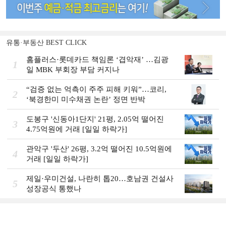
유통·부동산 BEST CLICK
홈플러스·롯데카드 책임론 ‘겹악재’ …김광
1
일 MBK 부회장 부담 커지나
“검증 없는 억측이 주주 피해 키워”…코리,
2
‘북경한미 미수채권 논란’ 정면 반박
도봉구 '신동아1단지' 21평, 2.05억 떨어진
3
4.75억원에 거래 [일일 하락가]
관악구 '두산' 26평, 3.2억 떨어진 10.5억원에
4
거래 [일일 하락가]
제일·우미건설, 나란히 톱20…호남권 건설사
5
성장공식 통했나