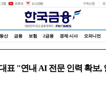
구독신청
로
부동산
금융
보험
2금융
경제·시사
오피니언
표 "연내 AI 전문 인력 확보,