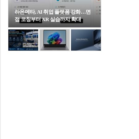
라온메타, AI 취업 플랫폼 강화…면
접 코칭부터 XR 실습까지 확대