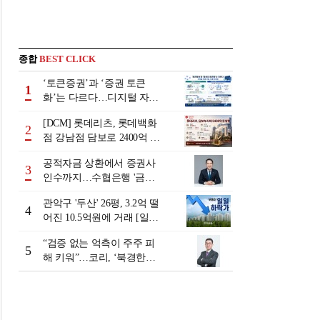
종합
BEST CLICK
‘토큰증권’과 ‘증권 토큰
1
화’는 다르다…디지털 자본
시장 다음 단계는
[DCM] 롯데리츠, 롯데백화
2
점 강남점 담보로 2400억 조
달…단기채 차환
공적자금 상환에서 증권사
3
인수까지…수협은행 '금융
그룹화' 25년 여정 [수협은
관악구 '두산' 26평, 3.2억 떨
행 금융그룹의 꿈①]
4
어진 10.5억원에 거래 [일일
하락가]
“검증 없는 억측이 주주 피
5
해 키워”…코리, ‘북경한미
미수채권 논란’ 정면 반박