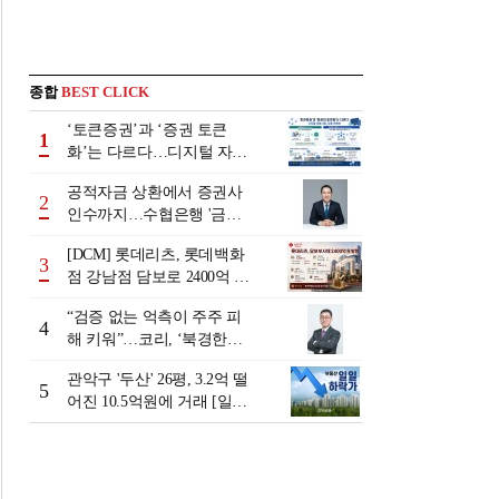
종합
BEST CLICK
‘토큰증권’과 ‘증권 토큰
1
화’는 다르다…디지털 자본
시장 다음 단계는
공적자금 상환에서 증권사
2
인수까지…수협은행 '금융
그룹화' 25년 여정 [수협은
[DCM] 롯데리츠, 롯데백화
행 금융그룹의 꿈①]
3
점 강남점 담보로 2400억 조
달…단기채 차환
“검증 없는 억측이 주주 피
4
해 키워”…코리, ‘북경한미
미수채권 논란’ 정면 반박
관악구 '두산' 26평, 3.2억 떨
5
어진 10.5억원에 거래 [일일
하락가]