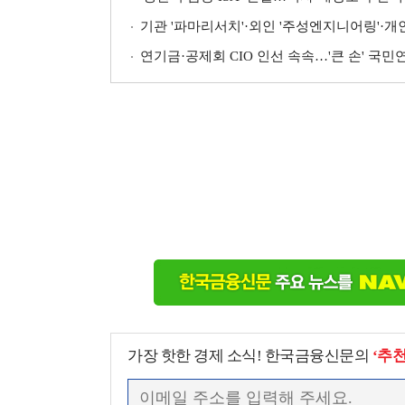
기관 '파마리서치'·외인 '주성엔지니어링'·개인 '펩
연기금·공제회 CIO 인선 속속…'큰 손' 국
가장 핫한 경제 소식! 한국금융신문의
‘추