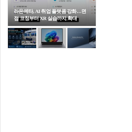
라온메타, AI 취업 플랫폼 강화…면
접 코칭부터 XR 실습까지 확대