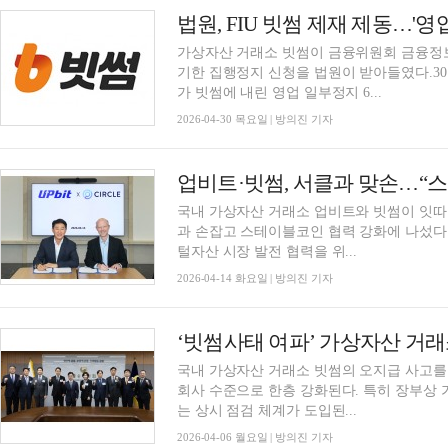
법원, FIU 빗썸 제재 제동…'
가상자산 거래소 빗썸이 금융위원회 금융정보분
기한 집행정지 신청을 법원이 받아들였다.30
가 빗썸에 내린 영업 일부정지 6...
2026-04-30 목요일 | 방의진 기자
업비트·빗썸, 서클과 맞손…“
국내 가상자산 거래소 업비트와 빗썸이 잇따라 
과 손잡고 스테이블코인 협력 강화에 나섰다
털자산 시장 발전 협력을 위...
2026-04-14 화요일 | 방의진 기자
국내 가상자산 거래소 빗썸의 오지급 사고를
회사 수준으로 한층 강화된다. 특히 장부상 
는 상시 점검 체계가 도입된...
2026-04-06 월요일 | 방의진 기자