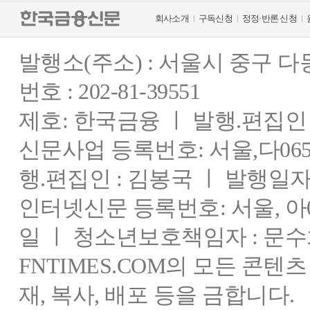
회사소개
구독신청
정정·반론 신청
발행소(주소) : 서울시 중구 
번호 : 202-81-39551
제호: 한국금융 ㅣ 발행.편집인 : 
신문사업 등록번호: 서울,다0655
행.편집인 : 김봉국 ㅣ 발행일자:
인터넷신문 등록번호: 서울, 아03
일 ㅣ 청소년보호책임자 : 문수
FNTIMES.COM의 모든 콘텐
재, 복사, 배포 등을 금합니다.