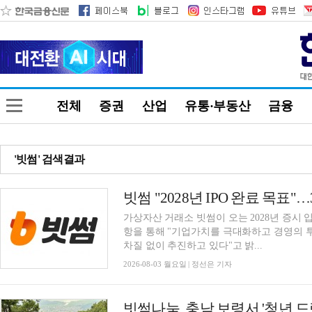
전체
증권
산업
유통·부동산
금융
'빗썸' 검색결과
빗썸 "2028년 IPO 완료 목표
가상자산 거래소 빗썸이 오는 2028년 증시
항을 통해 "기업가치를 극대화하고 경영의 
차질 없이 추진하고 있다"고 밝...
2026-08-03 월요일 | 정선은 기자
빗썸나눔, 충남 보령서 '청년 